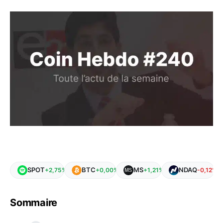
SPOT
BTC
MS
NDAQ
+2,75%
+0,00%
+1,21%
-0,12%
Sommaire