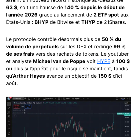
atteint un nouveau record historique au-dessus de
63 $
, soit une hausse de
140 % depuis le début de
l’année
2026
grace au lancement de
2 ETF spot
aux
États-Unis :
BHYP
de Bitwise et
THYP
de 21Shares.
Le protocole contrôle désormais plus de
50 % du
volume de perpetuels
sur les DEX et redirige
99 %
de ses frais
vers des rachats de tokens. Le youtuber
et analyste
Michael van de Poppe
voit
HYPE
à
100 $
ou plus si l’appétit pour le risque se maintient, tandis
qu’
Arthur Hayes
avance un objectif de
150 $
d’ici
août.