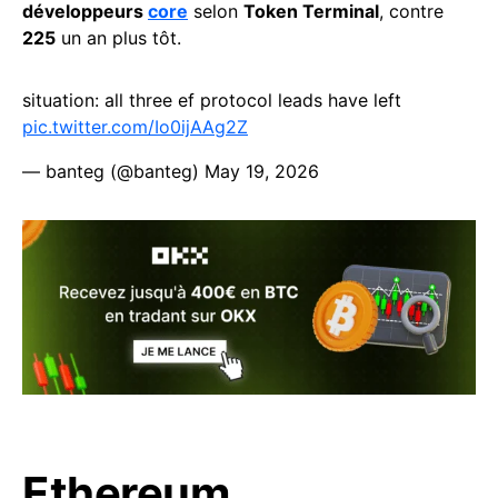
développeurs
core
selon
Token Terminal
, contre
225
un an plus tôt.
situation: all three ef protocol leads have left
pic.twitter.com/Io0ijAAg2Z
— banteg (@banteg)
May 19, 2026
Ethereum