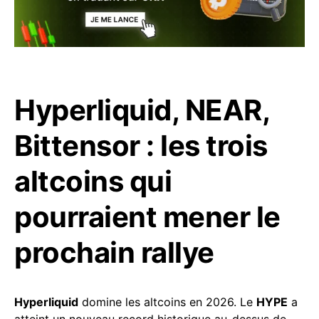
Hyperliquid, NEAR,
Bittensor : les trois
altcoins qui
pourraient mener le
prochain rallye
Hyperliquid
domine les altcoins en 2026. Le
HYPE
a