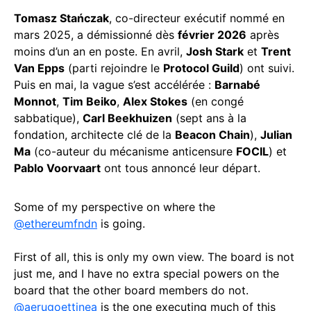
Tomasz Stańczak
, co-directeur exécutif nommé en
mars 2025, a démissionné dès
février 2026
après
moins d’un an en poste. En avril,
Josh Stark
et
Trent
Van Epps
(parti rejoindre le
Protocol Guild
) ont suivi.
Puis en mai, la vague s’est accélérée :
Barnabé
Monnot
,
Tim Beiko
,
Alex Stokes
(en congé
sabbatique),
Carl Beekhuizen
(sept ans à la
fondation, architecte clé de la
Beacon Chain
),
Julian
Ma
(co-auteur du mécanisme anticensure
FOCIL
) et
Pablo Voorvaart
ont tous annoncé leur départ.
Some of my perspective on where the
@ethereumfndn
is going.
First of all, this is only my own view. The board is not
just me, and I have no extra special powers on the
board that the other board members do not.
@aerugoettinea
is the one executing much of this