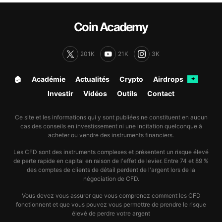
Coin Academy
201K
21K
3K
🏠︎
Académie
Actualités
Crypto
Airdrops
✦
Investir
Vidéos
Outils
Contact
Ce site et les informations qui y sont publiées ne constituent en aucun
cas des conseils en investissement ni une incitation quelconque à
acheter ou vendre des instruments financiers.
Les CFD sont des instruments complexes et présentent un risque élevé
de perte rapide en capital en raison de l'effet de levier. Entre 74 et 89 %
des comptes de clients de détail perdent de l'argent lors de la
négociation de CFD.
Vous devez vous assurer que vous comprenez comment les CFD
fonctionnent et que vous pouvez vous permettre de prendre le risque
élevé de perdre votre argent