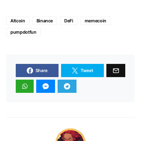
Altcoin
Binance
DeFi
memecoin
pumpdotfun
Share
Tweet