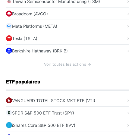
Taiwan Semiconductor Manufacturing (TSM)
Broadcom (AVGO)
Meta Platforms (META)
Tesla (TSLA)
Berkshire Hathaway (BRK.B)
Voir toutes les actions →
ETF populaires
VANGUARD TOTAL STOCK MKT ETF (VTI)
SPDR S&P 500 ETF Trust (SPY)
iShares Core S&P 500 ETF (IVV)