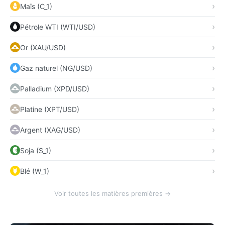
Maïs (C_1)
Pétrole WTI (WTI/USD)
Or (XAU/USD)
Gaz naturel (NG/USD)
Palladium (XPD/USD)
Platine (XPT/USD)
Argent (XAG/USD)
Soja (S_1)
Blé (W_1)
Voir toutes les matières premières →