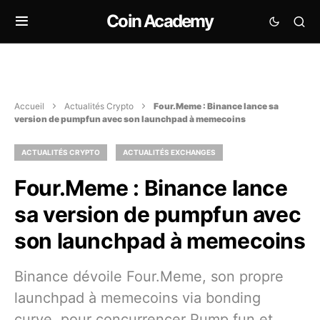
Coin Academy
Accueil
Actualités Crypto
Four.Meme : Binance lance sa
version de pumpfun avec son launchpad à memecoins
ACTUALITÉS CRYPTO
ACTUALITÉS EXCHANGES
Four.Meme : Binance lance
sa version de pumpfun avec
son launchpad à memecoins
Binance dévoile Four.Meme, son propre
launchpad à memecoins via bonding
curve, pour concurrencer Pump.fun et