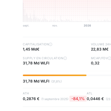
CAPITALISATION
VOLUME 24
i
1,45 Md€
22,83 M€
SUPPLY EN CIRCULATION
MCAP/FDV
i
i
31,78 Md WLFI
0,32
31,78 Md WLFI
(31,8%)
ATH
ATL
-84,1%
0,2876 €
0,0446 €
(1 septembre 2025)
(23 