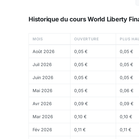
Le
token
WLFI sert à la
gouvernance
. Environ
totale.
Historique du cours World Liberty Fin
Où acheter du WLFI ?
WLFI est disponible sur certains
exchanges
et
MOIS
OUVERTURE
PLUS HA
Août 2026
0,05 €
0,05 €
Juil 2026
0,05 €
0,05 €
Juin 2026
0,05 €
0,05 €
Mai 2026
0,05 €
0,06 €
Avr 2026
0,09 €
0,09 €
Mar 2026
0,10 €
0,10 €
Fév 2026
0,11 €
0,11 €