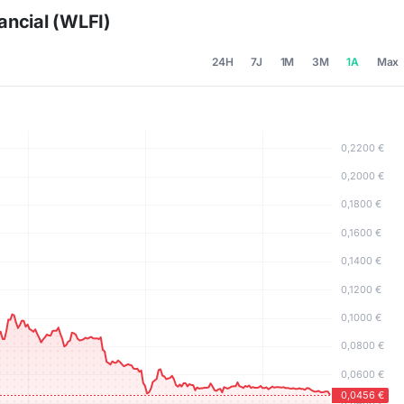
ancial (WLFI)
24H
7J
1M
3M
1A
Max