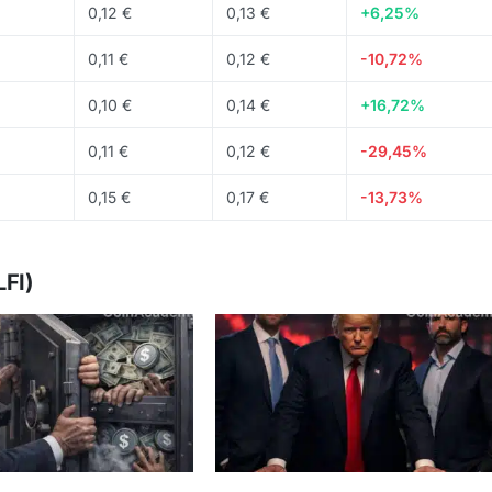
0,12 €
0,13 €
+6,25%
0,11 €
0,12 €
-10,72%
0,10 €
0,14 €
+16,72%
0,11 €
0,12 €
-29,45%
0,15 €
0,17 €
-13,73%
LFI)