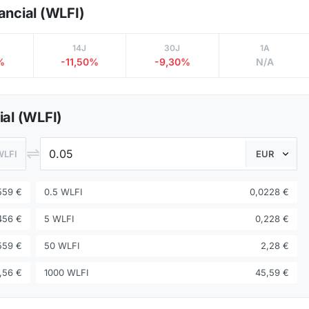
nancial (WLFI)
14J
30J
1A
%
-11,50%
-9,30%
N/A
ial (WLFI)
⇌
WLFI
559 €
0.5 WLFI
0,0228 €
456 €
5 WLFI
0,228 €
559 €
50 WLFI
2,28 €
,56 €
1000 WLFI
45,59 €