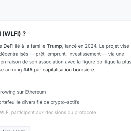
l (WLFI) ?
le
DeFi
lié à la famille
Trump
, lancé en 2024. Le projet vise
 décentralisés — prêt, emprunt, investissement — via une
n en raison de son association avec la figure politique la plu
se au rang #
45
par
capitalisation boursière
.
orrowing sur Ethereum
rtefeuille diversifié de crypto-actifs
WLFI participent aux décisions du protocole