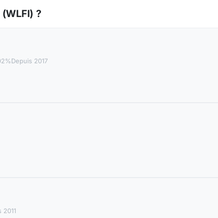
 (WLFI) ?
,02%
Depuis 2017
 2011