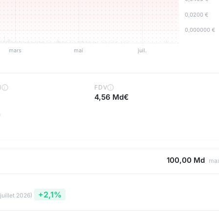
H
FDV
i
i
4,56 Md€
100,00 Md
ma
+2,1%
juillet 2026)