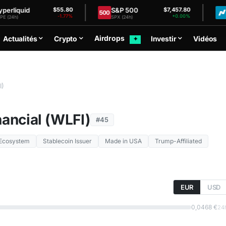
uid
S&P 500
Nasd
$55.80
$7,457.80
-1.77%
+0.00%
SPX (24h)
NDX (24
Airdrops
Actualités
Crypto
Investir
Vidéos
✦
I)
nancial (WLFI)
#45
Ecosystem
Stablecoin Issuer
Made in USA
Trump-Affiliated
EUR
USD
0,0468 €
24