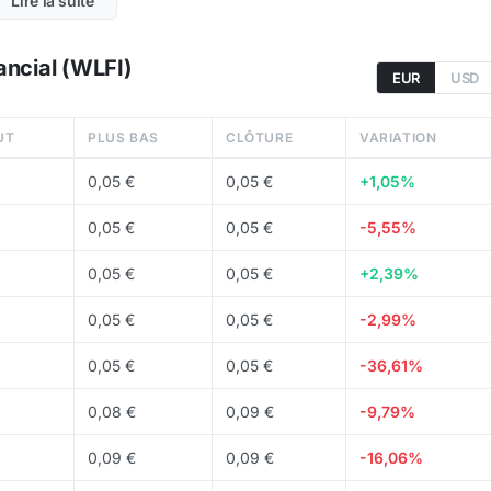
Lire la suite
31,78 Md
WLFI sont en circulation, soit 32 % de la supply
ancial (WLFI)
EUR
USD
DEX
.
UT
PLUS BAS
CLÔTURE
VARIATION
0,05 €
0,05 €
+1,05%
0,05 €
0,05 €
-5,55%
0,05 €
0,05 €
+2,39%
0,05 €
0,05 €
-2,99%
0,05 €
0,05 €
-36,61%
0,08 €
0,09 €
-9,79%
0,09 €
0,09 €
-16,06%