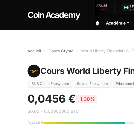
Solana
Hyperliq
$1,906.50
$72.85
-0.36%
-1.96%
SOL (24h)
HYPE (24h)
Coin Academy
🏠︎
Académie
Accueil
›
Cours Crypto
›
World Liberty Financial (WLF
Cours World Liberty Fi
BNB Chain Ecosystem
Solana Ecosystem
Ethereum 
0,0456 €
-1,30%
$0.05
·
0.00000000 BTC
0,0448 €