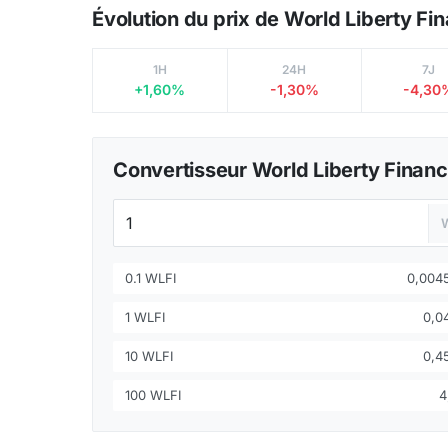
Évolution du prix de World Liberty Fi
1H
24H
7J
+1,60%
-1,30%
-4,30
Convertisseur World Liberty Financ
0.1 WLFI
0,004
1 WLFI
0,0
10 WLFI
0,4
100 WLFI
4