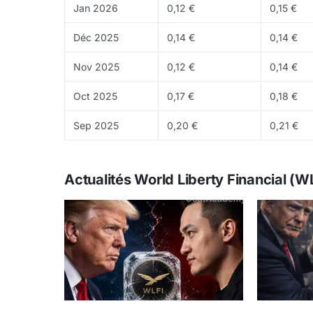
Jan 2026
0,12 €
0,15 €
Déc 2025
0,14 €
0,14 €
Nov 2025
0,12 €
0,14 €
Oct 2025
0,17 €
0,18 €
Sep 2025
0,20 €
0,21 €
Actualités World Liberty Financial (W