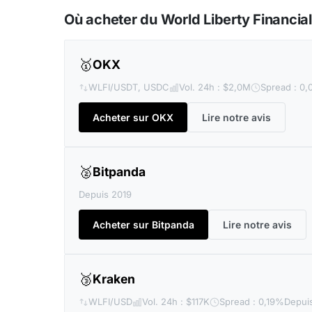
Où acheter du World Liberty Financial
🥇
OKX
WLFI/USDT, USDC
Vol. 24h : $2,0M
Spread : 0
Acheter sur OKX
Lire notre avis
🥈
Bitpanda
Depuis 2019
Acheter sur Bitpanda
Lire notre avis
🥉
Kraken
WLFI/USD
Vol. 24h : $117K
Spread : 0,19%
Depuis