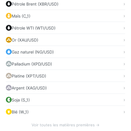
Pétrole Brent (XBR/USD)
Maïs (C_1)
Pétrole WTI (WTI/USD)
Or (XAU/USD)
Gaz naturel (NG/USD)
Palladium (XPD/USD)
Platine (XPT/USD)
Argent (XAG/USD)
Soja (S_1)
Blé (W_1)
Voir toutes les matières premières →