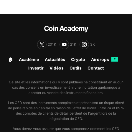
Coin Academy
201K
21K
3K
🏠︎
Académie
Actualités
Crypto
Airdrops
✦
Investir
Vidéos
Outils
Contact
Ce site et les informations qui y sont publiées ne constituent en aucun
cas des conseils en investissement ni une incitation quelconque à
acheter ou vendre des instruments financiers.
Les CFD sont des instruments complexes et présentent un risque élevé
de perte rapide en capital en raison de l'effet de levier. Entre 74 et 89 %
des comptes de clients de détail perdent de l'argent lors de la
négociation de CFD.
Vous devez vous assurer que vous comprenez comment les CFD