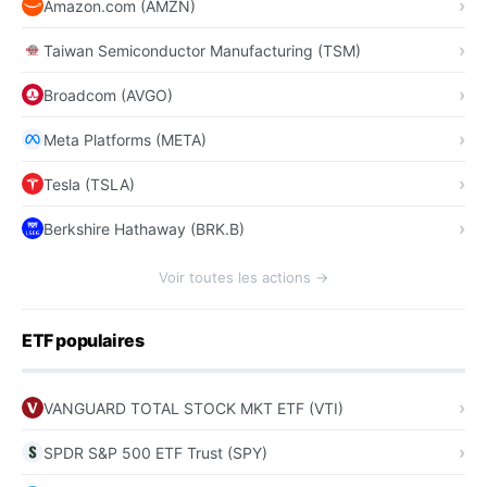
Amazon.com (AMZN)
Taiwan Semiconductor Manufacturing (TSM)
Broadcom (AVGO)
Meta Platforms (META)
Tesla (TSLA)
Berkshire Hathaway (BRK.B)
Voir toutes les actions →
ETF populaires
VANGUARD TOTAL STOCK MKT ETF (VTI)
SPDR S&P 500 ETF Trust (SPY)