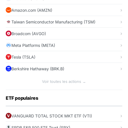
Amazon.com (AMZN)
Taiwan Semiconductor Manufacturing (TSM)
Broadcom (AVGO)
Meta Platforms (META)
Tesla (TSLA)
Berkshire Hathaway (BRK.B)
Voir toutes les actions →
ETF populaires
VANGUARD TOTAL STOCK MKT ETF (VTI)
SPDR S&P 500 ETF Trust (SPY)