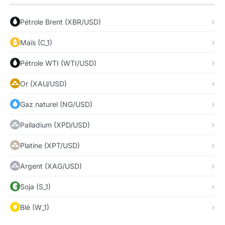
Pétrole Brent (XBR/USD)
Maïs (C_1)
Pétrole WTI (WTI/USD)
Or (XAU/USD)
Gaz naturel (NG/USD)
Palladium (XPD/USD)
Platine (XPT/USD)
Argent (XAG/USD)
Soja (S_1)
Blé (W_1)