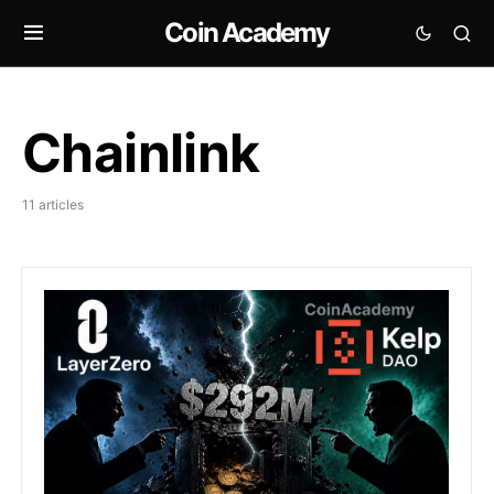
Coin Academy
Chainlink
11 articles
Kelp accuse LayerZero d’avoir validé la configuration