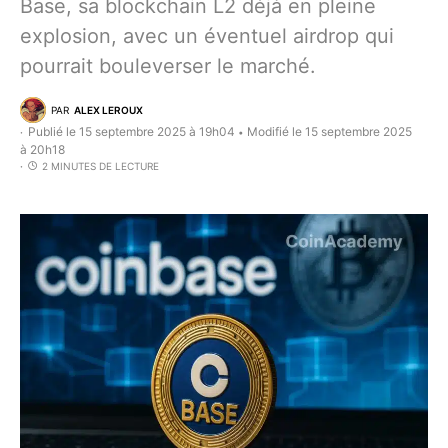
Base, sa blockchain L2 déjà en pleine
explosion, avec un éventuel airdrop qui
pourrait bouleverser le marché.
PAR
ALEX LEROUX
Publié le 15 septembre 2025 à 19h04
Modifié le 15 septembre 2025
•
à 20h18
2 MINUTES DE LECTURE