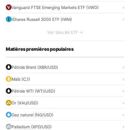
Vanguard FTSE Emerging Markets ETF (VWO)
iShares Russell 2000 ETF (IWM)
Voir tous les ETF →
Matières premières populaires
Pétrole Brent (XBR/USD)
Maïs (C_1)
Pétrole WTI (WTI/USD)
Or (XAU/USD)
Gaz naturel (NG/USD)
Palladium (XPD/USD)