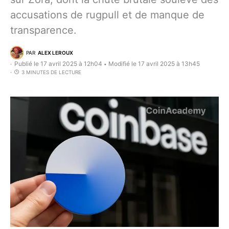
accusations de rugpull et de manque de
transparence.
PAR
ALEX LEROUX
Publié le 17 avril 2025 à 12h04
Modifié le 17 avril 2025 à 13h45
•
3 MINUTES DE LECTURE