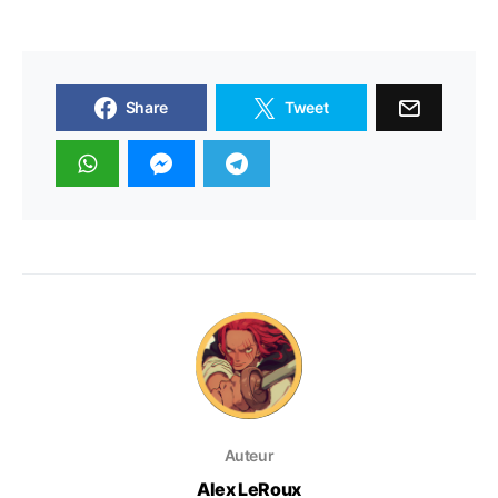
Share
Tweet
Auteur
Alex LeRoux