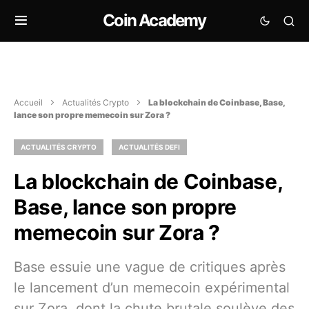
Coin Academy
Accueil
Actualités Crypto
La blockchain de Coinbase, Base,
lance son propre memecoin sur Zora ?
ACTUALITÉS CRYPTO
ACTUALITÉS DEFI
La blockchain de Coinbase,
Base, lance son propre
memecoin sur Zora ?
Base essuie une vague de critiques après
le lancement d’un memecoin expérimental
sur Zora, dont la chute brutale soulève des