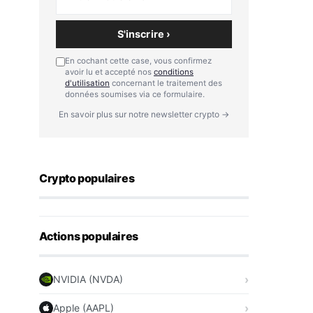
S'inscrire ›
En cochant cette case, vous confirmez
avoir lu et accepté nos
conditions
d'utilisation
concernant le traitement des
données soumises via ce formulaire.
En savoir plus sur notre newsletter crypto →
Crypto populaires
Actions populaires
NVIDIA (NVDA)
Apple (AAPL)