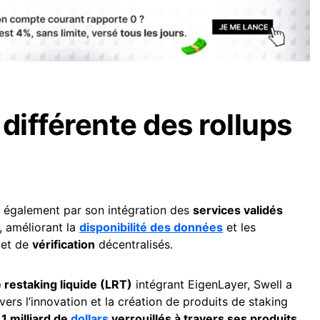
différente des rollups
se également par son intégration des
services validés
, améliorant la
disponibilité des données
et les
et de
vérification
décentralisés.
 restaking liquide (LRT)
intégrant EigenLayer, Swell a
rs l’innovation et la création de produits de staking
,1 milliard de
dollars
verrouillés à travers ses produits
.