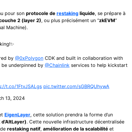
nnu pour son
protocole de
restaking
liquide
, se prépare à
 couche 2 (layer 2)
, ou plus précisément un “
zkEVM
”
al Machine).
aking!✨
red by
@0xPolygon
CDK and built in collaboration with
l be underpinned by
@Chainlink
services to help kickstart
s://t.co/1FtvJSALgs
pic.twitter.com/sGBRQUhywA
h 13, 2024
et
EigenLayer
, cette solution prendra la forme d’un
d’AltLayer)
. Cette nouvelle infrastructure décentralisée
 de
restaking natif
,
amélioration de la scalabilité
et