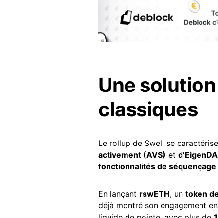
Une solution 
classiques
Le rollup de Swell se caractéri
activement (AVS)
et
d’EigenDA
fonctionnalités de séquençage
En lançant
rswETH
, un
token de
déjà montré son engagement enve
liquide de pointe, avec plus de
1