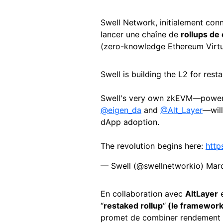
Swell Network, initialement co
lancer une chaîne de
rollups de
(zero-knowledge Ethereum Virtu
Swell is building the L2 for rest
Swell's very own zkEVM—powe
@eigen_da
and
@Alt_Layer
—wil
dApp adoption.
The revolution begins here:
http
— Swell (@swellnetworkio)
Marc
En collaboration avec
AltLayer
“
restaked rollup
“
(le framework 
promet de combiner rendement