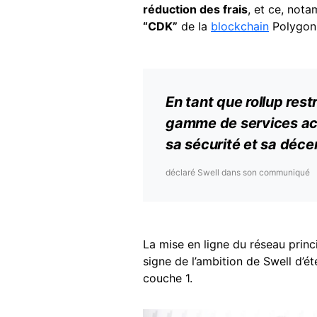
réduction des frais
, et ce, nota
“CDK”
de la
blockchain
Polygon
En tant que rollup res
gamme de services act
sa sécurité et sa décen
déclaré Swell dans son communiqué
La mise en ligne du réseau princ
signe de l’ambition de Swell d’ét
couche 1.