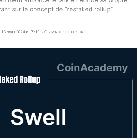
écemment annoncé le lancement de sa propre
ant sur le concept de “restaked rollup”
e 13 mars 2024 à 17h19
2 MINUTES DE LECTURE