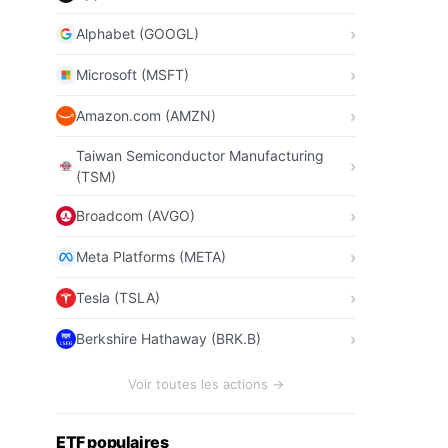
Alphabet (GOOGL)
Microsoft (MSFT)
Amazon.com (AMZN)
Taiwan Semiconductor Manufacturing
(TSM)
Broadcom (AVGO)
Meta Platforms (META)
Tesla (TSLA)
Berkshire Hathaway (BRK.B)
Voir toutes les actions →
ETF populaires