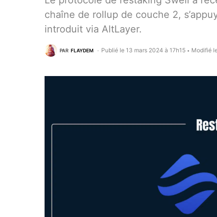
Le protocole de restaking Swell a r
chaîne de rollup de couche 2, s’appuy
introduit via AltLayer.
Publié le 13 mars 2024 à 17h15
Modifié l
PAR
FLAYDEM
•