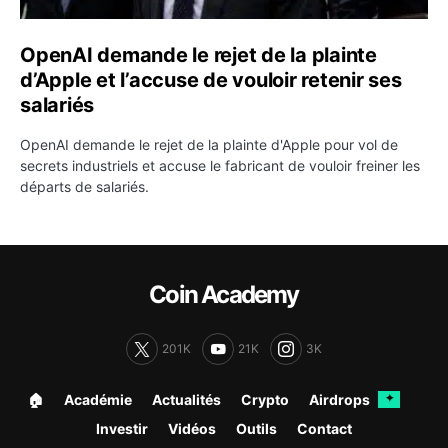
OpenAI demande le rejet de la plainte
d’Apple et l’accuse de vouloir retenir ses
salariés
OpenAI demande le rejet de la plainte d'Apple pour vol de
secrets industriels et accuse le fabricant de vouloir freiner les
départs de salariés.
Coin Academy
201K
21K
3K
🏠︎
Académie
Actualités
Crypto
Airdrops
✦
Investir
Vidéos
Outils
Contact