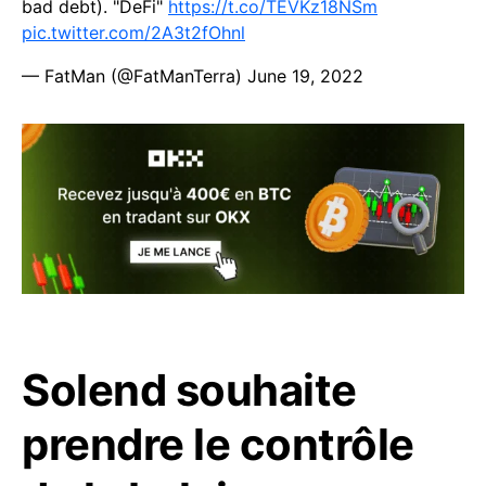
bad debt). "DeFi"
https://t.co/TEVKz18NSm
pic.twitter.com/2A3t2fOhnl
— FatMan (@FatManTerra)
June 19, 2022
Solend souhaite
prendre le contrôle