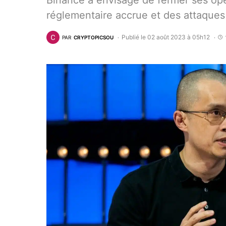
Binance a envisagé de fermer ses opé
réglementaire accrue et des attaques
Publié le 02 août 2023 à 05h12
PAR
CRYPTOPICSOU