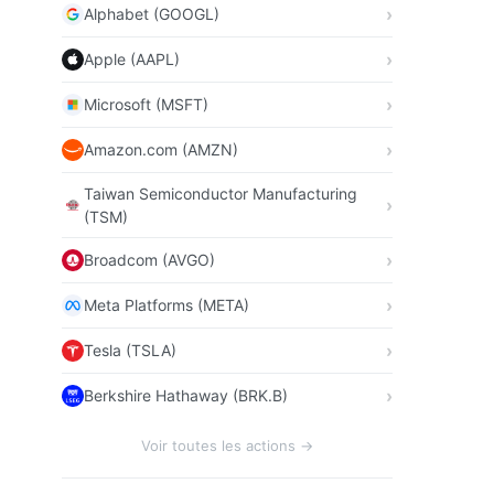
Alphabet (GOOGL)
Apple (AAPL)
Microsoft (MSFT)
Amazon.com (AMZN)
Taiwan Semiconductor Manufacturing
(TSM)
Broadcom (AVGO)
Meta Platforms (META)
Tesla (TSLA)
Berkshire Hathaway (BRK.B)
Voir toutes les actions →