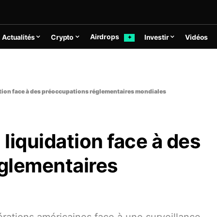
Airdrops
Actualités
Crypto
Investir
Vidéos
✦
ation face à des préoccupations réglementaires mondiales
 liquidation face à des
glementaires