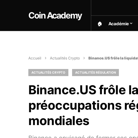
Coin Academy
🏠︎
Académie
Accueil
Actualités Crypto
Binance.US frôle la liquid
ACTUALITÉS CRYPTO
ACTUALITÉS RÉGULATION
Binance.US frôle la
préoccupations ré
mondiales