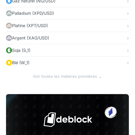
Gaz naturel (NG/USD)
Palladium (XPD/USD)
Platine (XPT/USD)
Argent (XAG/USD)
Soja (S_1)
Blé (W_1)
Voir toutes les matières premières →