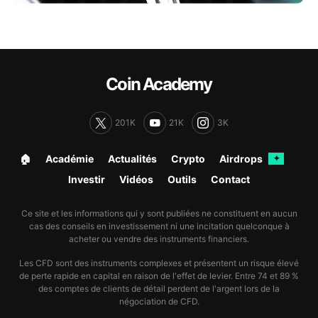
Coin Academy
201K
21K
3K
🏠︎
Académie
Actualités
Crypto
Airdrops
✦
Investir
Vidéos
Outils
Contact
Ce site et les informations qui y sont publiées ne constituent en aucun
cas des conseils en investissement ni une incitation quelconque à
acheter ou vendre des instruments financiers.
Les CFD sont des instruments complexes et présentent un risque élevé
de perte rapide en capital en raison de l'effet de levier. Entre 74 et 89 %
des comptes de clients de détail perdent de l'argent lors de la
négociation de CFD.