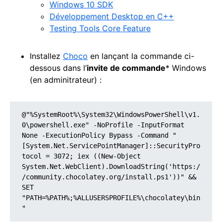
Windows 10 SDK
Développement Desktop en C++
Testing Tools Core Feature
Installez
Choco
en lançant la commande ci-
dessous dans l’
invite de commande
* Windows
(en adminitrateur) :
@"%SystemRoot%\System32\WindowsPowerShell\v1.
0\powershell.exe" -NoProfile -InputFormat 
None -ExecutionPolicy Bypass -Command "
[System.Net.ServicePointManager]::SecurityPro
tocol = 3072; iex ((New-Object 
System.Net.WebClient).DownloadString('https:/
/community.chocolatey.org/install.ps1'))" && 
SET 
"PATH=%PATH%;%ALLUSERSPROFILE%\chocolatey\bin
"