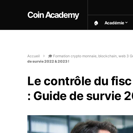
Coin Academy
🏠︎
Académie
Accueil
🎓 Formation crypto monnaie, blockchain, web 3 Gr
de survie 2022 & 2023 !
Le contrôle du fisc
: Guide de survie 