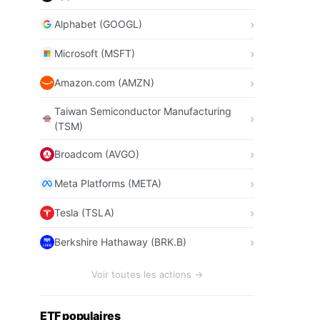
Alphabet (GOOGL)
Microsoft (MSFT)
Amazon.com (AMZN)
Taiwan Semiconductor Manufacturing
(TSM)
Broadcom (AVGO)
Meta Platforms (META)
Tesla (TSLA)
Berkshire Hathaway (BRK.B)
Voir toutes les actions →
ETF populaires