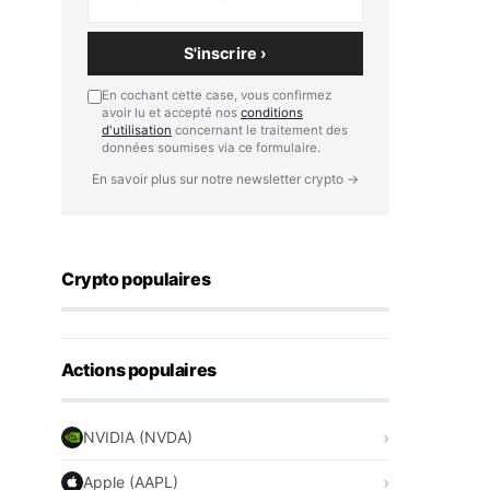
S'inscrire ›
En cochant cette case, vous confirmez
avoir lu et accepté nos
conditions
d'utilisation
concernant le traitement des
données soumises via ce formulaire.
En savoir plus sur notre newsletter crypto →
Crypto populaires
Actions populaires
NVIDIA (NVDA)
Apple (AAPL)