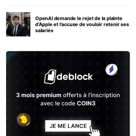
OpenAI demande le rejet de la plainte
d’Apple et l’accuse de vouloir retenir ses
salariés