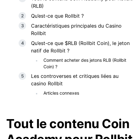
(RLB)
Qu’est-ce que Rollbit ?
Caractéristiques principales du Casino
Rollbit
Qu’est-ce que $RLB (Rollbit Coin), le jeton
natif de Rollbit ?
Comment acheter des jetons RLB (Rollbit
Coin) ?
Les controverses et critiques liées au
casino Rollbit
Articles connexes
Tout le contenu Coin