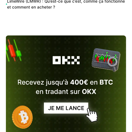
LimeWire (LMWR) : Qu’est-ce que c’est, comme ça fonctionne
et comment en acheter ?