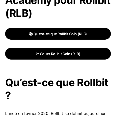
Academy pour Rollbit
(RLB)
📚 Qu’est-ce que Rollbit Coin (RLB)
📈 Cours Rollbit Coin (RLB)
Qu’est-ce que Rollbit
?
Lancé en février 2020, Rollbit se définit aujourd’hui