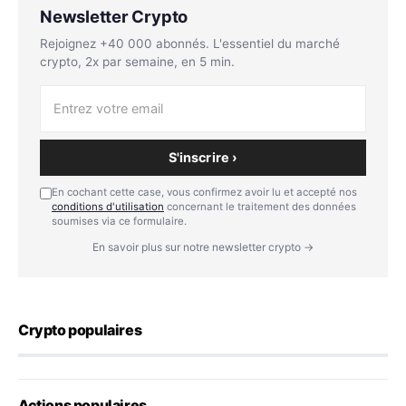
Newsletter Crypto
Rejoignez +40 000 abonnés. L'essentiel du marché
crypto, 2x par semaine, en 5 min.
S'inscrire ›
En cochant cette case, vous confirmez avoir lu et accepté nos
conditions d'utilisation
concernant le traitement des données
soumises via ce formulaire.
En savoir plus sur notre newsletter crypto →
Crypto populaires
Actions populaires