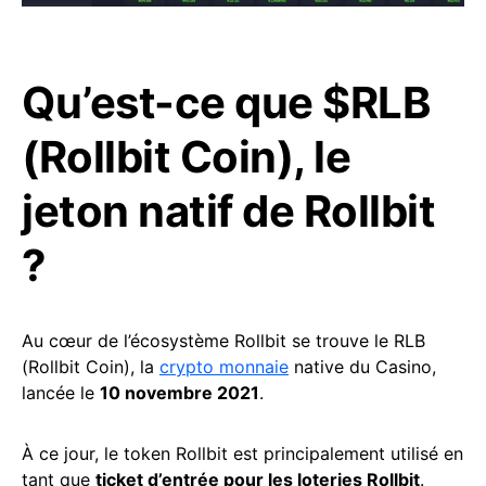
Qu’est-ce que $RLB
(Rollbit Coin), le
jeton natif de Rollbit
?
Au cœur de l’écosystème Rollbit se trouve le RLB
(Rollbit Coin), la
crypto monnaie
native du Casino,
lancée le
10 novembre 2021
.
À ce jour, le token Rollbit est principalement utilisé en
tant que
ticket d’entrée pour les loteries Rollbit
.