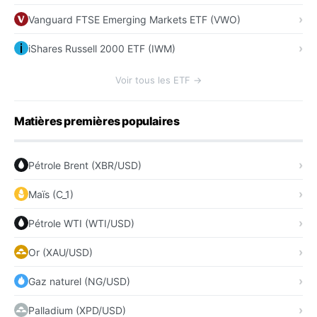
Vanguard FTSE Emerging Markets ETF (VWO)
iShares Russell 2000 ETF (IWM)
Voir tous les ETF →
Matières premières populaires
Pétrole Brent (XBR/USD)
Maïs (C_1)
Pétrole WTI (WTI/USD)
Or (XAU/USD)
Gaz naturel (NG/USD)
Palladium (XPD/USD)