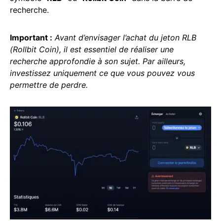
recherche.
Important :
Avant d’envisager l’achat du jeton RLB
(Rollbit Coin), il est essentiel de réaliser une
recherche approfondie à son sujet. Par ailleurs,
investissez uniquement ce que vous pouvez vous
permettre de perdre.