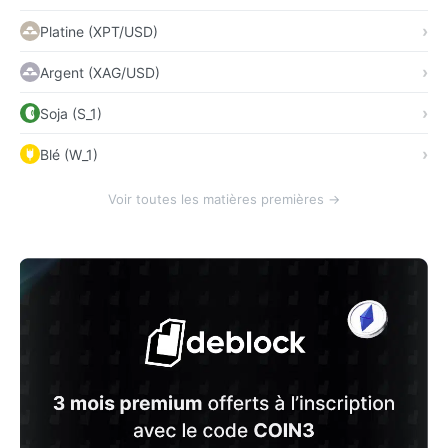
Platine (XPT/USD)
Argent (XAG/USD)
Soja (S_1)
Blé (W_1)
Voir toutes les matières premières →