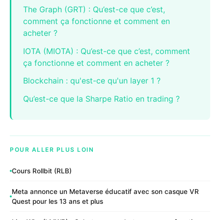
The Graph (GRT) : Qu’est-ce que c’est,
comment ça fonctionne et comment en
acheter ?
IOTA (MIOTA) : Qu’est-ce que c’est, comment
ça fonctionne et comment en acheter ?
Blockchain : qu'est-ce qu'un layer 1 ?
Qu’est-ce que la Sharpe Ratio en trading ?
POUR ALLER PLUS LOIN
Cours Rollbit (RLB)
Meta annonce un Metaverse éducatif avec son casque VR
Quest pour les 13 ans et plus