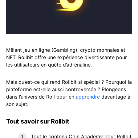
Mêlant jeu en ligne (Gambling), crypto monnaies et
NFT, Rollbit offre une expérience divertissante pour
les utilisateurs en quête d’adrénaline.
Mais qu’est-ce qui rend Rollbit si spécial ? Pourquoi la
plateforme est-elle aussi controversée ? Plongeons
dans l’univers de Roll pour en
apprendre
davantage à
son sujet.
Tout savoir sur Rollbit
Tout le contenu Coin Academy pour Rollbit