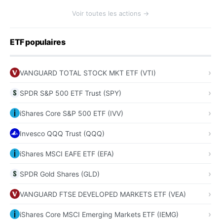
Voir toutes les actions →
ETF populaires
VANGUARD TOTAL STOCK MKT ETF (VTI)
SPDR S&P 500 ETF Trust (SPY)
iShares Core S&P 500 ETF (IVV)
Invesco QQQ Trust (QQQ)
iShares MSCI EAFE ETF (EFA)
SPDR Gold Shares (GLD)
VANGUARD FTSE DEVELOPED MARKETS ETF (VEA)
iShares Core MSCI Emerging Markets ETF (IEMG)