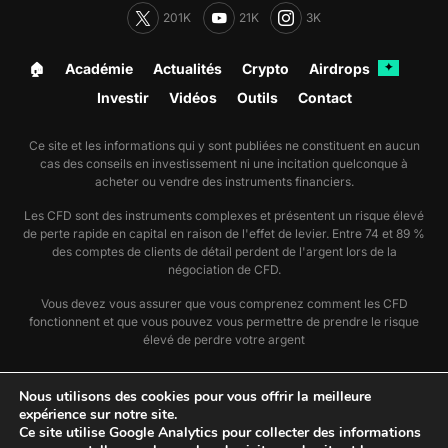
201K
21K
3K
🏠︎
Académie
Actualités
Crypto
Airdrops
✦
Investir
Vidéos
Outils
Contact
Ce site et les informations qui y sont publiées ne constituent en aucun
cas des conseils en investissement ni une incitation quelconque à
acheter ou vendre des instruments financiers.
Les CFD sont des instruments complexes et présentent un risque élevé
de perte rapide en capital en raison de l'effet de levier. Entre 74 et 89 %
des comptes de clients de détail perdent de l'argent lors de la
négociation de CFD.
Vous devez vous assurer que vous comprenez comment les CFD
fonctionnent et que vous pouvez vous permettre de prendre le risque
élevé de perdre votre argent
🗞️ Nous suivre sur Google Actualité
Nous utilisons des cookies pour vous offrir la meilleure
📣 Utiliser notre flux RSS actu
expérience sur notre site.
📣 Utiliser notre flux RSS dossier
Ce site utilise Google Analytics pour collecter des informations