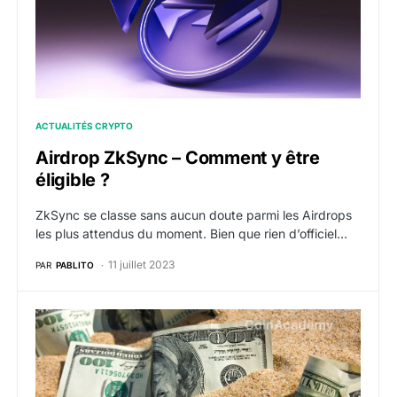
ACTUALITÉS CRYPTO
Airdrop ZkSync – Comment y être
éligible ?
ZkSync se classe sans aucun doute parmi les Airdrops
les plus attendus du moment. Bien que rien d’officiel…
11 juillet 2023
PAR
PABLITO
Ethereum : zkSync récupère 1,7 millions de dollars bl