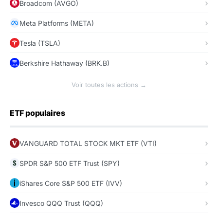
Broadcom (AVGO)
Meta Platforms (META)
Tesla (TSLA)
Berkshire Hathaway (BRK.B)
Voir toutes les actions →
ETF populaires
VANGUARD TOTAL STOCK MKT ETF (VTI)
SPDR S&P 500 ETF Trust (SPY)
iShares Core S&P 500 ETF (IVV)
Invesco QQQ Trust (QQQ)