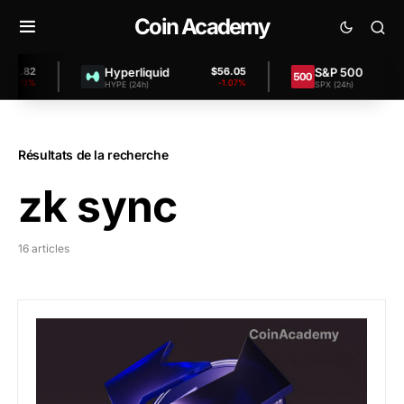
Coin Academy
Hyperliquid
S&P 500
2
$56.05
$7,45
%
-1.07%
+0
HYPE (24h)
SPX (24h)
Résultats de la recherche
zk sync
16 articles
Airdrop ZkSync – Comment y être éligible ?