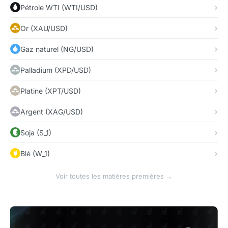
Pétrole WTI (WTI/USD)
Or (XAU/USD)
Gaz naturel (NG/USD)
Palladium (XPD/USD)
Platine (XPT/USD)
Argent (XAG/USD)
Soja (S_1)
Blé (W_1)
Voir toutes les matières premières →