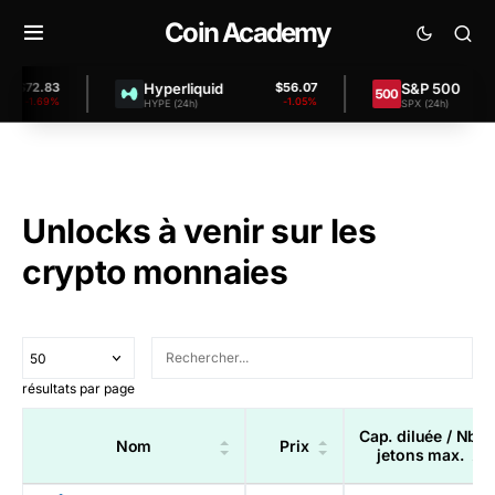
Coin Academy
Hyperliquid
S&P 500
$72.83
$56.07
-1.69%
-1.05%
HYPE (24h)
SPX (24h)
Unlocks à venir sur les
crypto monnaies
résultats par page
Cap. diluée / Nb.
Nom
Prix
jetons max.