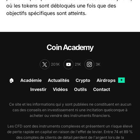
où les tokens sont débloqués une fois que des
objectifs spécifiques sont atteints.
Coin Academy
201K
21K
3K
🏠︎
Académie
Actualités
Crypto
Airdrops
✦
Investir
Vidéos
Outils
Contact
Ce site et les informations qui y sont publiées ne constituent en aucun
cas des conseils en investissement ni une incitation quelconque à
acheter ou vendre des instruments financiers.
Les CFD sont des instruments complexes et présentent un risque élevé
de perte rapide en capital en raison de l'effet de levier. Entre 74 et 89 %
des comptes de clients de détail perdent de l'argent lors de la