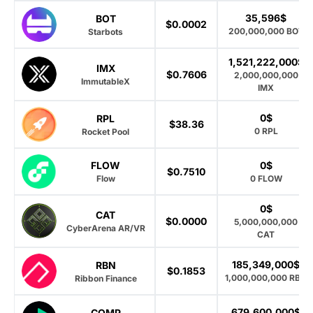
35,596$
BOT
$0.0002
200,000,000 BOT
Starbots
1,521,222,000$
IMX
$0.7606
2,000,000,000
ImmutableX
IMX
0$
RPL
$38.36
0 RPL
Rocket Pool
FLOW
0$
$0.7510
Flow
0 FLOW
0$
CAT
$0.0000
5,000,000,000
CyberArena AR/VR
CAT
185,349,000$
RBN
$0.1853
1,000,000,000 RBN
Ribbon Finance
679,600,000$
COMP