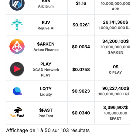
ARB
$1.16
10,000,000,000
Arbitrum
ARB
26,141,380$
RJV
$0.0261
1,000,000,000 RJV
Rejuve.AI
34,200,100$
$ARKEN
$0.0034
10,000,000,000
Arken Finance
$ARKEN
PLAY
0$
$0.0758
XCAD Network
0 PLAY
PLAY
96,227,400$
LQTY
$0.9623
100,000,000 LQTY
Liquity
3,396,907$
$FAST
$0.0340
100,000,000
PodFast
$FAST
Affichage de 1 à 50 sur 103 résultats