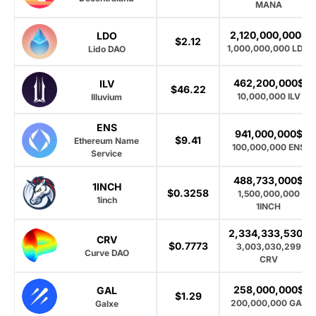
MANA
2,120,000,000$
LDO
$2.12
1,000,000,000 LDO
Lido DAO
462,200,000$
ILV
$46.22
10,000,000 ILV
Illuvium
ENS
941,000,000$
$9.41
Ethereum Name
100,000,000 ENS
Service
488,733,000$
1INCH
$0.3258
1,500,000,000
1inch
1INCH
2,334,333,530$
CRV
$0.7773
3,003,030,299
Curve DAO
CRV
258,000,000$
GAL
$1.29
200,000,000 GAL
Galxe