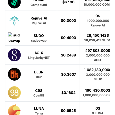
$67.96
10,000,000 COMP
Compound
0$
Rejuve.AI
$0.0000
1,000,000,000
Rejuve.AI
Rejuve.AI
28,450,142$
SUDO
$0.4900
58,056,419 SUDO
sudoswap
497,808,000$
AGIX
$0.2489
2,000,000,000
SingularityNET
AGIX
1,082,130,000$
BLUR
$0.3607
3,000,000,000
Blur
BLUR
160,430,000$
C98
$0.1604
1,000,000,000 C98
Coin98
0$
LUNA
$0.6525
0 LUNA
Terra