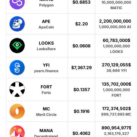
$0.6853
10,000,000,000
Polygon
MATIC
2,200,000,000$
APE
$2.20
1,000,000,000 APE
ApeCoin
60,783,000$
LOOKS
$0.0608
1,000,000,000
LooksRare
LOOKS
270,129,055$
YFI
$7,367.29
36,666 YFI
yearn.finance
135,702,000$
FORT
$0.1357
1,000,000,000
Forta
FORT
172,374,502$
MC
$0.1916
899,737,985 MC
Merit Circle
890,954,977$
MANA
$0.4062
2,193,179,327
Decentraland