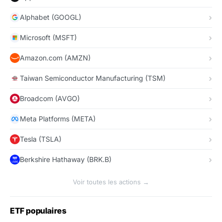
Alphabet (GOOGL)
Microsoft (MSFT)
Amazon.com (AMZN)
Taiwan Semiconductor Manufacturing (TSM)
Broadcom (AVGO)
Meta Platforms (META)
Tesla (TSLA)
Berkshire Hathaway (BRK.B)
Voir toutes les actions →
ETF populaires