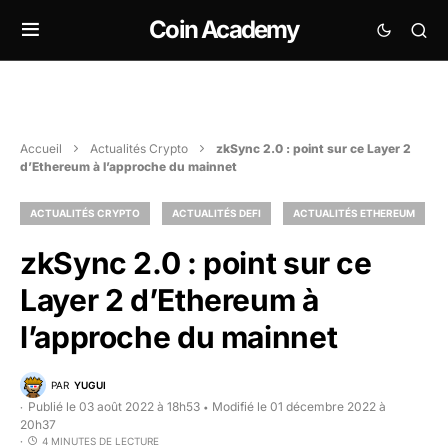
Coin Academy
Accueil
Actualités Crypto
zkSync 2.0 : point sur ce Layer 2
d’Ethereum à l’approche du mainnet
ACTUALITÉS CRYPTO
ACTUALITÉS DEFI
ACTUALITÉS ETHEREUM
zkSync 2.0 : point sur ce
Layer 2 d’Ethereum à
l’approche du mainnet
PAR
YUGUI
Publié le 03 août 2022 à 18h53
Modifié le 01 décembre 2022 à
•
20h37
4 MINUTES DE LECTURE