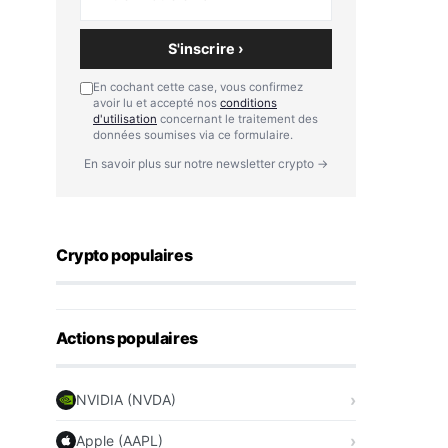
S'inscrire ›
En cochant cette case, vous confirmez
avoir lu et accepté nos
conditions
d'utilisation
concernant le traitement des
données soumises via ce formulaire.
En savoir plus sur notre newsletter crypto →
Crypto populaires
Actions populaires
NVIDIA (NVDA)
Apple (AAPL)