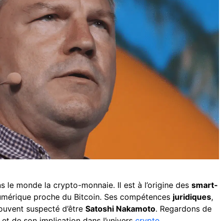
 le monde la crypto-monnaie. Il est à l’origine des
smart-
 numérique proche du Bitcoin. Ses compétences
juridiques
,
 souvent suspecté d’être
Satoshi Nakamoto
. Regardons de
 et de son implication dans l’univers
crypto
.