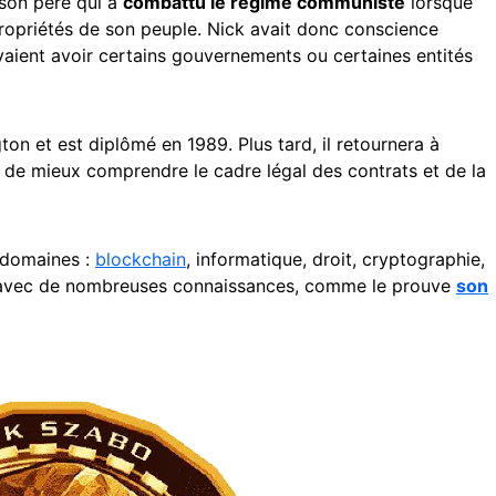
 son père qui a
combattu le régime communiste
lorsque
 propriétés de son peuple. Nick avait donc conscience
vaient avoir certains gouvernements ou certaines entités
gton et est diplômé en 1989. Plus tard, il retournera à
in de mieux comprendre le cadre légal des contrats et de la
 domaines :
blockchain
, informatique, droit, cryptographie,
 avec de nombreuses connaissances, comme le prouve
son