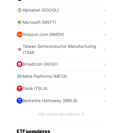
Alphabet (GOOGL)
Microsoft (MSFT)
Amazon.com (AMZN)
Taiwan Semiconductor Manufacturing
(TSM)
Broadcom (AVGO)
Meta Platforms (META)
Tesla (TSLA)
Berkshire Hathaway (BRK.B)
Voir toutes les actions →
ETF populaires