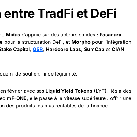
 entre TradFi et DeFi
rt.
Midas
s’appuie sur des acteurs solides :
Fasanara
e
pour la structuration DeFi, et
Morpho
pour l’intégration
Stake Capital
,
GSR
,
Hardcore Labs
,
SumCap
et
CIAN
e ni de soutien, ni de légitimité.
en février avec ses
Liquid Yield Tokens
(LYT), liés à des
vec
mF-ONE
, elle passe à la vitesse supérieure : offrir une
un des produits les plus rentables de la finance