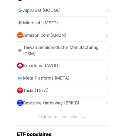
Alphabet (GOOGL)
Microsoft (MSFT)
Amazon.com (AMZN)
Taiwan Semiconductor Manufacturing
(TSM)
Broadcom (AVGO)
Meta Platforms (META)
Tesla (TSLA)
Berkshire Hathaway (BRK.B)
Voir toutes les actions →
ETF populaires