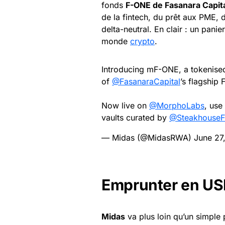
fonds
F-ONE de Fasanara Capit
de la fintech, du prêt aux PME, d
delta-neutral. En clair : un pani
monde
crypto
.
Introducing mF-ONE, a tokenised
of
@FasanaraCapital
’s flagship 
Now live on
@MorphoLabs
, use
vaults curated by
@SteakhouseF
— Midas (@MidasRWA)
June 27
Emprunter en USD
Midas
va plus loin qu’un simple