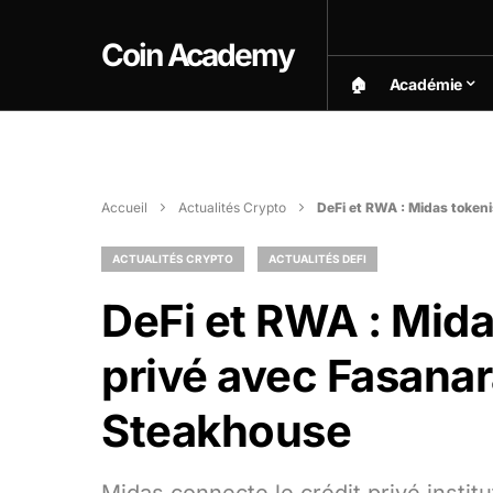
Coin Academy
🏠︎
Académie
Accueil
Actualités Crypto
DeFi et RWA : Midas tokeni
ACTUALITÉS CRYPTO
ACTUALITÉS DEFI
DeFi et RWA : Mida
privé avec Fasanar
Steakhouse