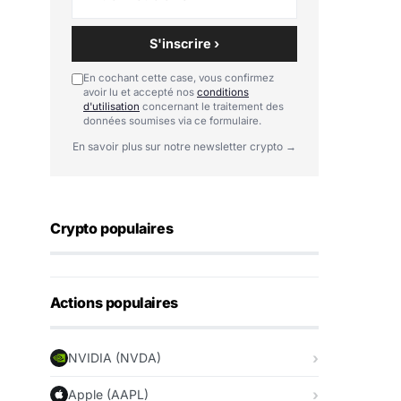
S'inscrire ›
En cochant cette case, vous confirmez
avoir lu et accepté nos
conditions
d'utilisation
concernant le traitement des
données soumises via ce formulaire.
En savoir plus sur notre newsletter crypto →
Crypto populaires
Actions populaires
NVIDIA (NVDA)
Apple (AAPL)