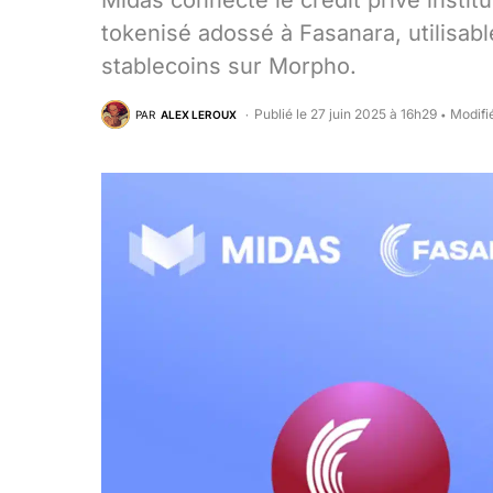
Midas connecte le crédit privé instit
tokenisé adossé à Fasanara, utilisa
stablecoins sur Morpho.
Publié le 27 juin 2025 à 16h29
Modifi
PAR
ALEX LEROUX
•