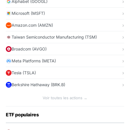
Alphabet (GOOGL)
Microsoft (MSFT)
Amazon.com (AMZN)
Taiwan Semiconductor Manufacturing (TSM)
Broadcom (AVGO)
Meta Platforms (META)
Tesla (TSLA)
Berkshire Hathaway (BRK.B)
Voir toutes les actions →
ETF populaires