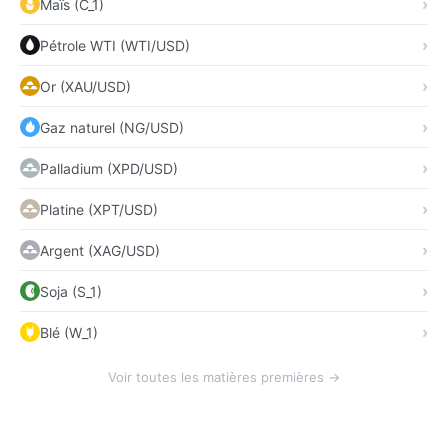
Maïs (C_1)
Pétrole WTI (WTI/USD)
Or (XAU/USD)
Gaz naturel (NG/USD)
Palladium (XPD/USD)
Platine (XPT/USD)
Argent (XAG/USD)
Soja (S_1)
Blé (W_1)
Voir toutes les matières premières →