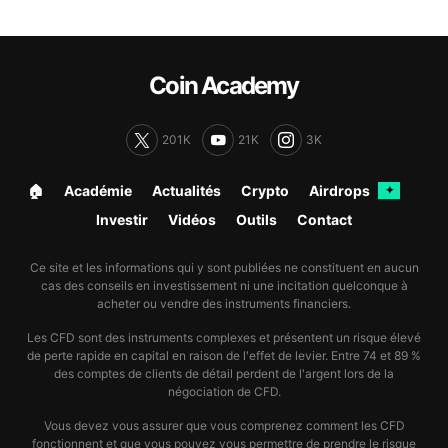
Coin Academy
201K
21K
3K
🏠︎
Académie
Actualités
Crypto
Airdrops
✦
Investir
Vidéos
Outils
Contact
Ce site et les informations qui y sont publiées ne constituent en aucun
cas des conseils en investissement ni une incitation quelconque à
acheter ou vendre des instruments financiers.
Les CFD sont des instruments complexes et présentent un risque élevé
de perte rapide en capital en raison de l'effet de levier. Entre 74 et 89 %
des comptes de clients de détail perdent de l'argent lors de la
négociation de CFD.
Vous devez vous assurer que vous comprenez comment les CFD
fonctionnent et que vous pouvez vous permettre de prendre le risque