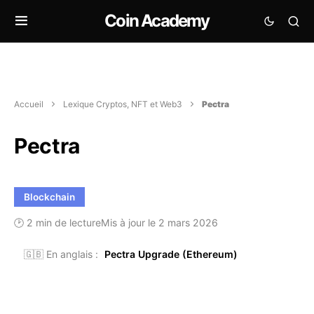
Coin Academy
Accueil
Lexique Cryptos, NFT et Web3
Pectra
Pectra
Blockchain
🕑 2 min de lecture
Mis à jour le 2 mars 2026
🇬🇧 En anglais :
Pectra Upgrade (Ethereum)