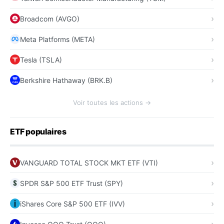
Broadcom (AVGO)
Meta Platforms (META)
Tesla (TSLA)
Berkshire Hathaway (BRK.B)
Voir toutes les actions →
ETF populaires
VANGUARD TOTAL STOCK MKT ETF (VTI)
SPDR S&P 500 ETF Trust (SPY)
iShares Core S&P 500 ETF (IVV)