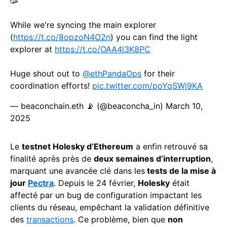
🥳
While we're syncing the main explorer
(
https://t.co/8opzoN4O2n
) you can find the light
explorer at
https://t.co/OAA4l3K8PC
Huge shout out to
@ethPandaOps
for their
coordination efforts!
pic.twitter.com/poYqSWj9KA
— beaconchain.eth 📡 (@beaconcha_in)
March 10,
2025
Le
testnet Holesky d’Ethereum
a enfin retrouvé sa
finalité après près de
deux semaines d’interruption
,
marquant une avancée clé dans les
tests de la mise à
jour
Pectra
. Depuis le 24 février,
Holesky
était
affecté par un bug de configuration impactant les
clients du réseau, empêchant la validation définitive
des
transactions
. Ce problème, bien que
non