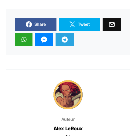
Share
Tweet
Auteur
Alex LeRoux