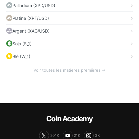
Palladium (XPD/USD)
Platine (XPT/USD)
Argent (XAG/USD)
Soja (S_1)
Blé (W_1)
Voir toutes les matières premières →
Coin Academy
201K
21K
3K