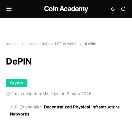
Coin Academy
Accueil
Lexique Cryptos, NFT et Web3
DePIN
DePIN
Crypto
🕑 2 min de lecture
Mis à jour le 2 mars 2026
🇬🇧 En anglais :
Decentralized Physical Infrastructure
Networks