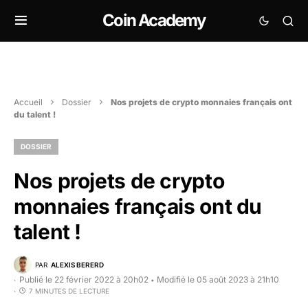
Coin Academy
Accueil
Dossier
Nos projets de crypto monnaies français ont
du talent !
DOSSIER
Nos projets de crypto
monnaies français ont du
talent !
PAR
ALEXIS BERERD
Publié le 22 février 2022 à 20h02
Modifié le 05 août 2023 à 21h10
•
7 MINUTES DE LECTURE