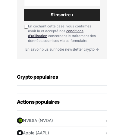
S'inscrire ›
En cochant cette case, vous confirmez
avoir lu et accepté nos
conditions
d'utilisation
concernant le traitement des
données soumises via ce formulaire.
En savoir plus sur notre newsletter crypto →
Crypto populaires
Actions populaires
NVIDIA (NVDA)
Apple (AAPL)