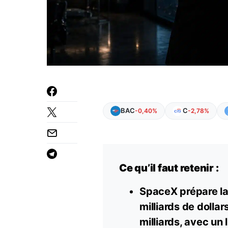
BAC
C
-0,40%
-2,78%
Ce qu’il faut retenir :
SpaceX prépare la 
milliards de dollar
milliards, avec un 