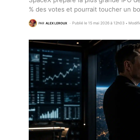
SpaceX prépare la plus grande IPO de 
% des votes et pourrait toucher un bo
Publié le 15 mai 2026 à 12h03
Modifi
PAR
ALEX LEROUX
•