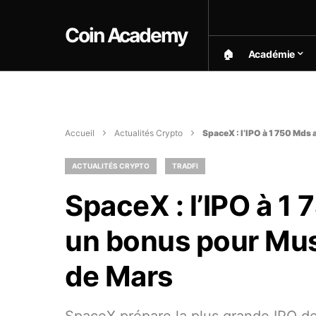
Coin Academy
🏠︎
Académie
Accueil
Actualités Crypto
SpaceX : l’IPO à 1 750 Mds
ACTUALITÉS CRYPTO
TRADFI
SpaceX : l’IPO à 1
un bonus pour Musk
de Mars