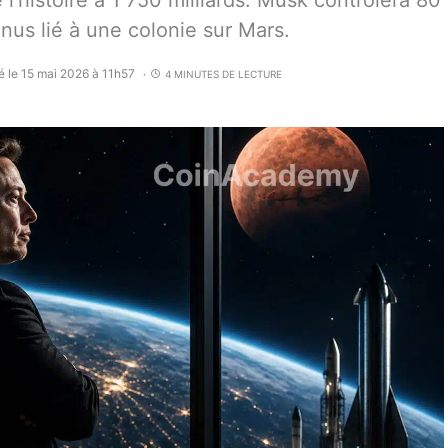
l’histoire à 1 750 milliards. Musk contrôlera 80
nus lié à une colonie sur Mars.
é le 15 mai 2026 à 11h57
4 MINUTES DE LECTURE