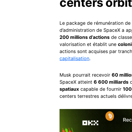
centers orbi
Le package de rémunération de M
d’administration de SpaceX a app
200 millions d’actions
de classe 
valorisation et établit une
colon
actions sont acquises par tranc
capitalisation
.
Musk pourrait recevoir
60 millio
SpaceX atteint
6 600 milliards
d
spatiaux
capable de fournir
100
centers terrestres actuels déliv