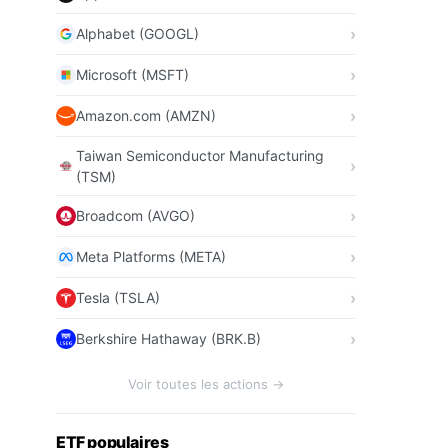
Alphabet (GOOGL)
Microsoft (MSFT)
Amazon.com (AMZN)
Taiwan Semiconductor Manufacturing
(TSM)
Broadcom (AVGO)
Meta Platforms (META)
Tesla (TSLA)
Berkshire Hathaway (BRK.B)
Voir toutes les actions →
ETF populaires