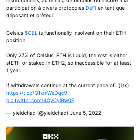
institutionnels, au mining de bitcoins ou encore à la
participation à divers protocoles
DeFI
en tant que
déposant et prêteur.
Celsius
$CEL
is functionally insolvent on their ETH
position.
Only 27% of Celsius' ETH is liquid, the rest is either
stETH or staked in ETH2, so inaccessible for at least
1 year.
If withdrawals continue at the current pace of…(1/x)
https://t.co/Q1xmWeDqc9
pic.twitter.com/4OyCylBw0F
— yieldchad (@yieldchad)
June 5, 2022