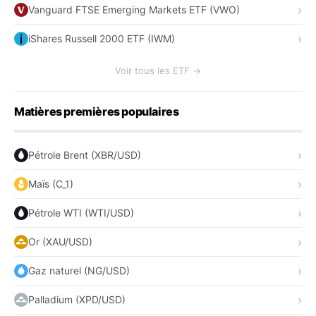
Vanguard FTSE Emerging Markets ETF (VWO)
iShares Russell 2000 ETF (IWM)
Voir tous les ETF →
Matières premières populaires
Pétrole Brent (XBR/USD)
Maïs (C_1)
Pétrole WTI (WTI/USD)
Or (XAU/USD)
Gaz naturel (NG/USD)
Palladium (XPD/USD)