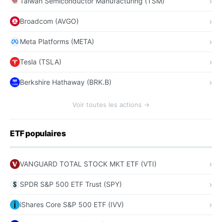
Taiwan Semiconductor Manufacturing (TSM)
Broadcom (AVGO)
Meta Platforms (META)
Tesla (TSLA)
Berkshire Hathaway (BRK.B)
Voir toutes les actions →
ETF populaires
VANGUARD TOTAL STOCK MKT ETF (VTI)
SPDR S&P 500 ETF Trust (SPY)
iShares Core S&P 500 ETF (IVV)