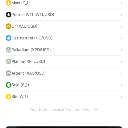
Maïs (C_1)
Pétrole WTI (WTI/USD)
Or (XAU/USD)
Gaz naturel (NG/USD)
Palladium (XPD/USD)
Platine (XPT/USD)
Argent (XAG/USD)
Soja (S_1)
Blé (W_1)
Voir toutes les matières premières →