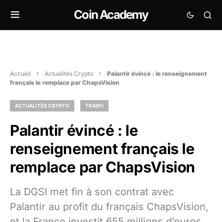
Coin Academy
Accueil
Actualités Crypto
Palantir évincé : le renseignement
français le remplace par ChapsVision
ACTUALITÉS CRYPTO
TRADFI
Palantir évincé : le
renseignement français le
remplace par ChapsVision
La DGSI met fin à son contrat avec
Palantir au profit du français ChapsVision,
et la France investit 655 millions d’euros