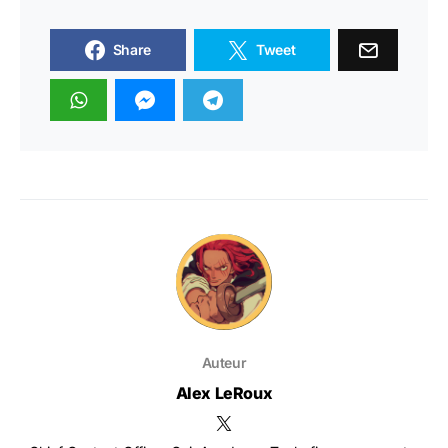
Share
Tweet
Auteur
Alex LeRoux