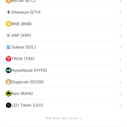
Bitcoin (BTC)
Ethereum (ETH)
BNB (BNB)
XRP (XRP)
Solana (SOL)
TRON (TRX)
Hyperliquid (HYPE)
Dogecoin (DOGE)
Rain (RAIN)
LEO Token (LEO)
Voir tous les cours →