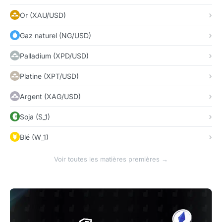
Or (XAU/USD)
Gaz naturel (NG/USD)
Palladium (XPD/USD)
Platine (XPT/USD)
Argent (XAG/USD)
Soja (S_1)
Blé (W_1)
Voir toutes les matières premières →