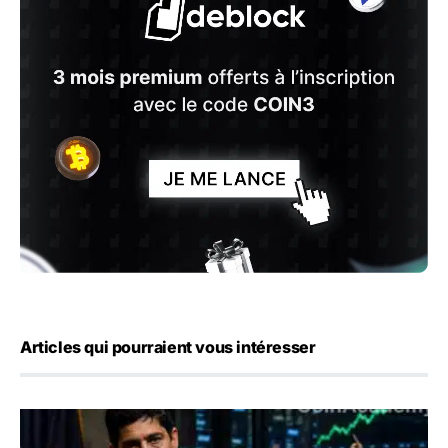
Articles qui pourraient vous intéresser
Emploi américain : 23 000 postes détruits en juillet, les 