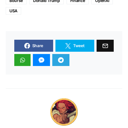
Bourse
Donald Trump
Finance
OpenAI
USA
Share
Tweet