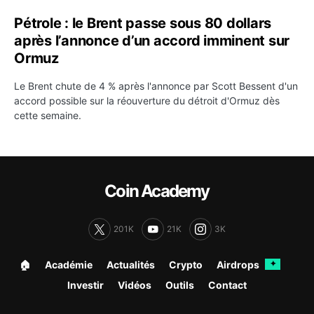
Pétrole : le Brent passe sous 80 dollars
après l’annonce d’un accord imminent sur
Ormuz
Le Brent chute de 4 % après l'annonce par Scott Bessent d'un
accord possible sur la réouverture du détroit d'Ormuz dès
cette semaine.
Coin Academy
201K
21K
3K
🏠︎
Académie
Actualités
Crypto
Airdrops
✦
Investir
Vidéos
Outils
Contact