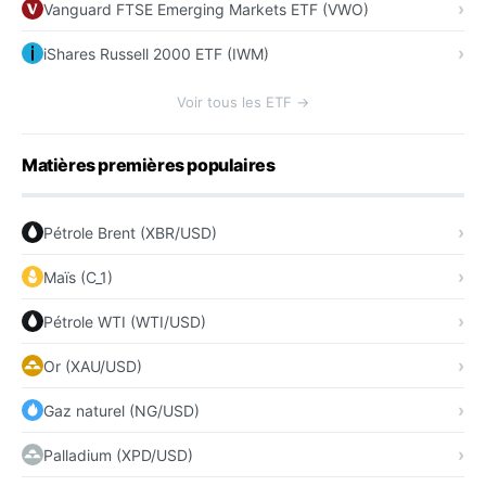
Vanguard FTSE Emerging Markets ETF (VWO)
iShares Russell 2000 ETF (IWM)
Voir tous les ETF →
Matières premières populaires
Pétrole Brent (XBR/USD)
Maïs (C_1)
Pétrole WTI (WTI/USD)
Or (XAU/USD)
Gaz naturel (NG/USD)
Palladium (XPD/USD)