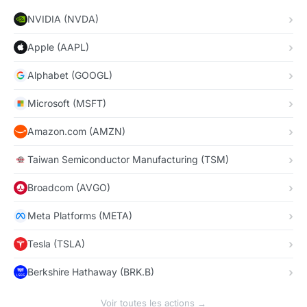
NVIDIA (NVDA)
Apple (AAPL)
Alphabet (GOOGL)
Microsoft (MSFT)
Amazon.com (AMZN)
Taiwan Semiconductor Manufacturing (TSM)
Broadcom (AVGO)
Meta Platforms (META)
Tesla (TSLA)
Berkshire Hathaway (BRK.B)
Voir toutes les actions →