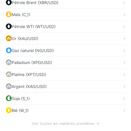
Pétrole Brent (XBR/USD)
Maïs (C_1)
Pétrole WTI (WTI/USD)
Or (XAU/USD)
Gaz naturel (NG/USD)
Palladium (XPD/USD)
Platine (XPT/USD)
Argent (XAG/USD)
Soja (S_1)
Blé (W_1)
Voir toutes les matières premières →