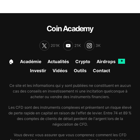
Coin Academy
201K
21K
3K
🏠︎
Académie
Actualités
Crypto
Airdrops
✦
Investir
Vidéos
Outils
Contact
Ce site et les informations qui y sont publiées ne constituent en aucun
cas des conseils en investissement ni une incitation quelconque à
acheter ou vendre des instruments financiers.
Les CFD sont des instruments complexes et présentent un risque élevé
de perte rapide en capital en raison de l'effet de levier. Entre 74 et 89 %
des comptes de clients de détail perdent de l'argent lors de la
négociation de CFD.
Vous devez vous assurer que vous comprenez comment les CFD