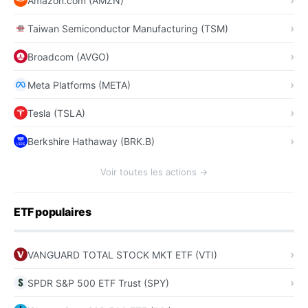
Amazon.com (AMZN)
Taiwan Semiconductor Manufacturing (TSM)
Broadcom (AVGO)
Meta Platforms (META)
Tesla (TSLA)
Berkshire Hathaway (BRK.B)
Voir toutes les actions →
ETF populaires
VANGUARD TOTAL STOCK MKT ETF (VTI)
SPDR S&P 500 ETF Trust (SPY)