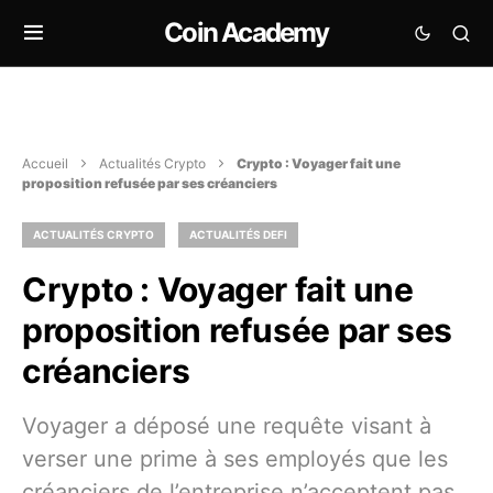
Coin Academy
Accueil
Actualités Crypto
Crypto : Voyager fait une
proposition refusée par ses créanciers
ACTUALITÉS CRYPTO
ACTUALITÉS DEFI
Crypto : Voyager fait une
proposition refusée par ses
créanciers
Voyager a déposé une requête visant à
verser une prime à ses employés que les
créanciers de l’entreprise n’acceptent pas.