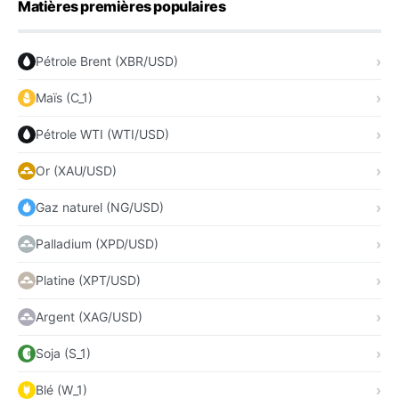
Matières premières populaires
Pétrole Brent (XBR/USD)
Maïs (C_1)
Pétrole WTI (WTI/USD)
Or (XAU/USD)
Gaz naturel (NG/USD)
Palladium (XPD/USD)
Platine (XPT/USD)
Argent (XAG/USD)
Soja (S_1)
Blé (W_1)