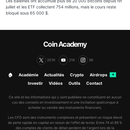
Les baleines ont accumulé plus de 20 000 bitcoins depuis fin
juillet et les ETF collectent 754 millions, mais le cours reste
bloqué sous 65 000 $.
Coin Academy
201K
21K
3K
🏠︎
Académie
Actualités
Crypto
Airdrops
✦
Investir
Vidéos
Outils
Contact
Ce site et les informations qui y sont publiées ne constituent en aucun
cas des conseils en investissement ni une incitation quelconque à
acheter ou vendre des instruments financiers.
Les CFD sont des instruments complexes et présentent un risque élevé
de perte rapide en capital en raison de l'effet de levier. Entre 74 et 89 %
des comptes de clients de détail perdent de l'argent lors de la