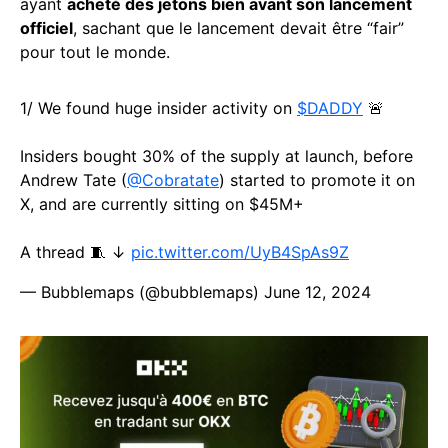
ayant
acheté des jetons bien avant son lancement
officiel
, sachant que le lancement devait être “fair”
pour tout le monde.
1/ We found huge insider activity on
$DADDY
🚨
Insiders bought 30% of the supply at launch, before
Andrew Tate (
@Cobratate
) started to promote it on
X, and are currently sitting on $45M+
A thread 🧵 ↓
pic.twitter.com/UyB4SpAs9Z
— Bubblemaps (@bubblemaps)
June 12, 2024