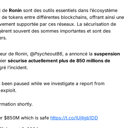
i de
Ronin
sont des outils essentiels dans l’écosystème
t de tokens entre différentes blockchains, offrant ainsi une
ivement supportée par ces réseaux. La sécurisation de
s gèrent souvent des sommes importantes et sont des
ers.
teur de Ronin, @
Psycheout86
, a annoncé la
suspension
nier
sécurise actuellement plus de 850 millions de
ré l’incident.
 been paused while we investigate a report from
exploit.
rmation shortly.
ver $850M which is safe
https://t.co/lUjIIgb1DD