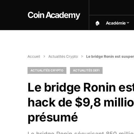
Coin Academy
🏠︎
Académie
Accueil
Actualités Crypto
Le bridge Ronin est suspe
ACTUALITÉS CRYPTO
ACTUALITÉS DEFI
Le bridge Ronin e
hack de $9,8 milli
présumé