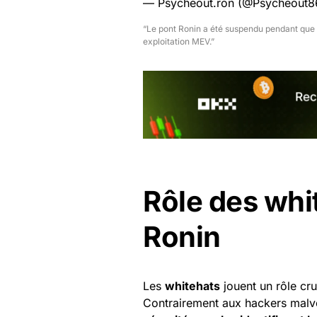
— Psycheout.ron (@Psycheout
“Le pont Ronin a été suspendu pendant que 
exploitation MEV.”
Rôle des whi
Ronin
Les
whitehats
jouent un rôle cru
Contrairement aux hackers malvei