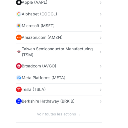
Apple (AAPL)
Alphabet (GOOGL)
Microsoft (MSFT)
Amazon.com (AMZN)
Taiwan Semiconductor Manufacturing
(TSM)
Broadcom (AVGO)
Meta Platforms (META)
Tesla (TSLA)
Berkshire Hathaway (BRK.B)
Voir toutes les actions →