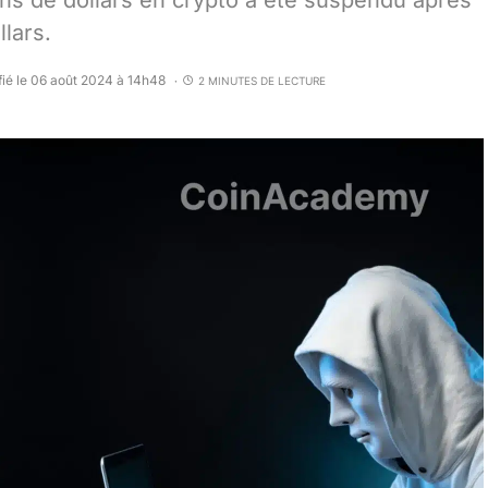
ons de dollars en crypto a été suspendu après
llars.
ié le 06 août 2024 à 14h48
2 MINUTES DE LECTURE