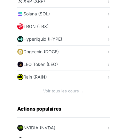
XRP (XRP)
Solana (SOL)
TRON (TRX)
Hyperliquid (HYPE)
Dogecoin (DOGE)
LEO Token (LEO)
Rain (RAIN)
Voir tous les cours →
Actions populaires
NVIDIA (NVDA)