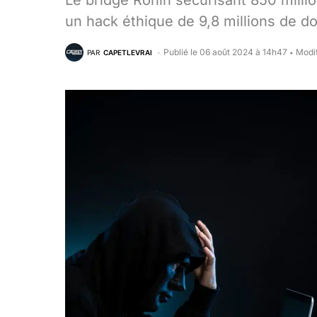
Le bridge Ronin sécurisant 850 milli
un hack éthique de 9,8 millions de do
Publié le 06 août 2024 à 14h47
Modif
PAR
CAPETLEVRAI
•