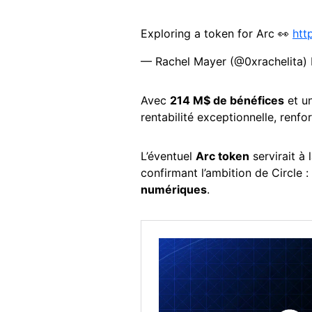
Exploring a token for Arc 👀
htt
— Rachel Mayer (@0xrachelita)
Avec
214 M$ de bénéfices
et u
rentabilité exceptionnelle, renforç
L’éventuel
Arc token
servirait à 
confirmant l’ambition de Circle : 
numériques
.