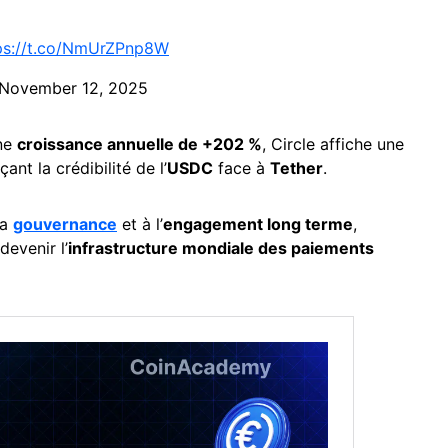
ps://t.co/NmUrZPnp8W
November 12, 2025
ne
croissance annuelle de +202 %
, Circle affiche une
ant la crédibilité de l’
USDC
face à
Tether
.
la
gouvernance
et à l’
engagement long terme
,
devenir l’
infrastructure mondiale des paiements