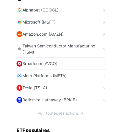
Alphabet (GOOGL)
Microsoft (MSFT)
Amazon.com (AMZN)
Taiwan Semiconductor Manufacturing
(TSM)
Broadcom (AVGO)
Meta Platforms (META)
Tesla (TSLA)
Berkshire Hathaway (BRK.B)
Voir toutes les actions →
ETF populaires