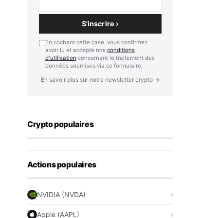
S'inscrire ›
En cochant cette case, vous confirmez
avoir lu et accepté nos
conditions
d'utilisation
concernant le traitement des
données soumises via ce formulaire.
En savoir plus sur notre newsletter crypto →
Crypto populaires
Actions populaires
NVIDIA (NVDA)
Apple (AAPL)