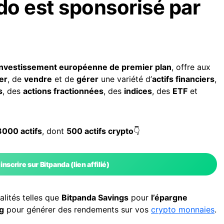
o est sponsorisé par
investissement européenne de premier plan
, offre aux
er
, de
vendre
et de
gérer
une variété d’
actifs financiers
,
s
, des
actions fractionnées
, des
indices
, des
ETF
et
3000 actifs
, dont
500 actifs crypto
👇
’inscrire sur Bitpanda
(lien affilié)
lités telles que
Bitpanda Savings
pour
l’épargne
g
pour générer des rendements sur vos
crypto monnaies
.