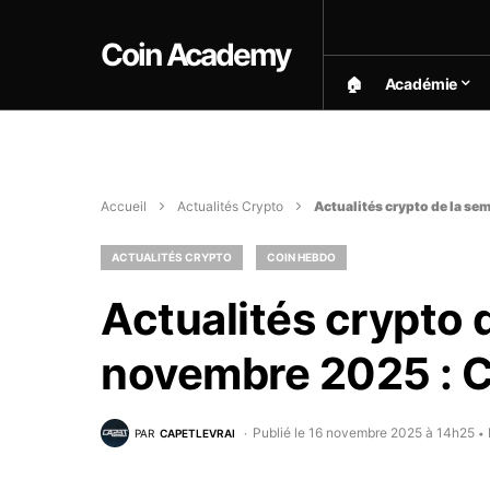
Coin Academy
🏠︎
Académie
Accueil
Actualités Crypto
Actualités crypto de la s
ACTUALITÉS CRYPTO
COIN HEBDO
Actualités crypto 
novembre 2025 : 
Publié le 16 novembre 2025 à 14h25
PAR
CAPETLEVRAI
•