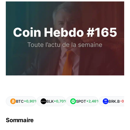
BTC
BLK
SPOT
BRK.B
+0,90%
+0,70%
+2,46%
-0,6
Sommaire