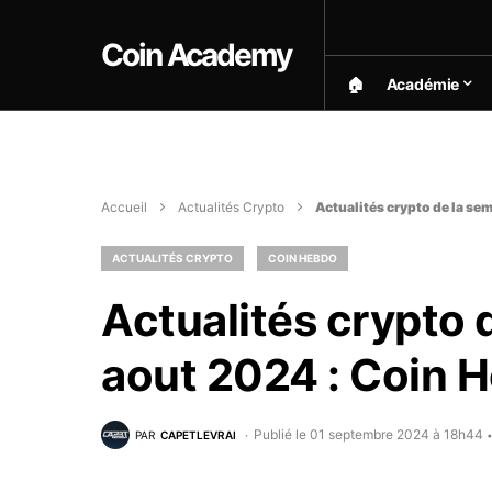
Coin Academy
🏠︎
Académie
Accueil
Actualités Crypto
Actualités crypto de la se
ACTUALITÉS CRYPTO
COIN HEBDO
Actualités crypto 
aout 2024 : Coin 
Publié le 01 septembre 2024 à 18h44
PAR
CAPETLEVRAI