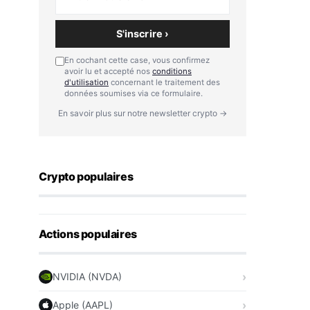
S'inscrire ›
En cochant cette case, vous confirmez
avoir lu et accepté nos
conditions
d'utilisation
concernant le traitement des
données soumises via ce formulaire.
En savoir plus sur notre newsletter crypto →
Crypto populaires
Actions populaires
NVIDIA (NVDA)
Apple (AAPL)