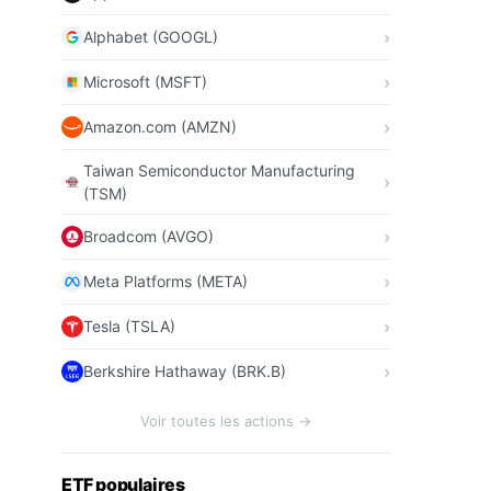
Alphabet (GOOGL)
Microsoft (MSFT)
Amazon.com (AMZN)
Taiwan Semiconductor Manufacturing
(TSM)
Broadcom (AVGO)
Meta Platforms (META)
Tesla (TSLA)
Berkshire Hathaway (BRK.B)
Voir toutes les actions →
ETF populaires