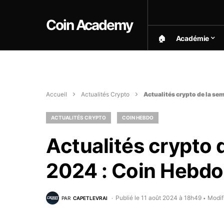
Coin Academy
🏠︎
Académie
Accueil
Actualités Crypto
Actualités crypto de la se
ACTUALITÉS CRYPTO
COIN HEBDO
Actualités crypto 
2024 : Coin Hebdo
Publié le 11 août 2024 à 18h49
Modif
PAR
CAPETLEVRAI
•