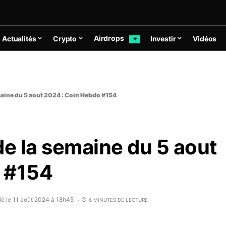
Airdrops
Actualités
Crypto
Investir
Vidéos
✦
maine du 5 aout 2024 : Coin Hebdo #154
de la semaine du 5 aout
 #154
ié le 11 août 2024 à 18h45
6 MINUTES DE LECTURE