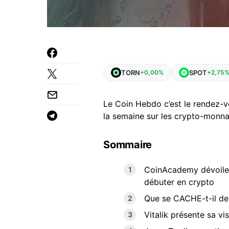
TORN
SPOT
+0,00%
+2,75
Le Coin Hebdo c’est le rendez-v
la semaine sur les crypto-monnai
Sommaire
CoinAcademy dévoile 
débuter en crypto
Que se CACHE-t-il de
Vitalik présente sa vi