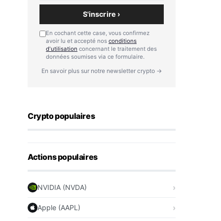
S'inscrire ›
En cochant cette case, vous confirmez
avoir lu et accepté nos
conditions
d'utilisation
concernant le traitement des
données soumises via ce formulaire.
En savoir plus sur notre newsletter crypto →
Crypto populaires
Actions populaires
NVIDIA (NVDA)
Apple (AAPL)