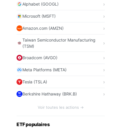
Alphabet (GOOGL)
Microsoft (MSFT)
Amazon.com (AMZN)
Taiwan Semiconductor Manufacturing
(TSM)
Broadcom (AVGO)
Meta Platforms (META)
Tesla (TSLA)
Berkshire Hathaway (BRK.B)
Voir toutes les actions →
ETF populaires