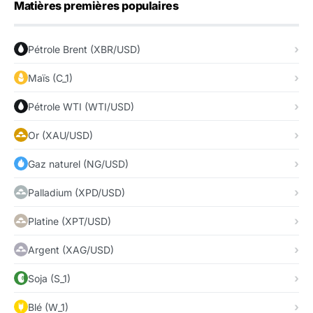
Matières premières populaires
Pétrole Brent (XBR/USD)
Maïs (C_1)
Pétrole WTI (WTI/USD)
Or (XAU/USD)
Gaz naturel (NG/USD)
Palladium (XPD/USD)
Platine (XPT/USD)
Argent (XAG/USD)
Soja (S_1)
Blé (W_1)