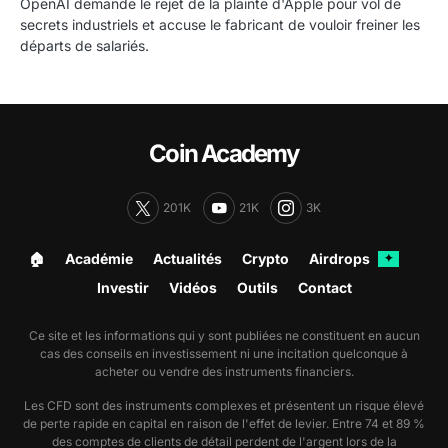
OpenAI demande le rejet de la plainte d'Apple pour vol de
secrets industriels et accuse le fabricant de vouloir freiner les
départs de salariés.
Coin Academy
201K
21K
3K
🏠︎
Académie
Actualités
Crypto
Airdrops
✦
Investir
Vidéos
Outils
Contact
Ce site et les informations qui y sont publiées ne constituent en aucun
cas des conseils en investissement ni une incitation quelconque à
acheter ou vendre des instruments financiers.
Les CFD sont des instruments complexes et présentent un risque élevé
de perte rapide en capital en raison de l'effet de levier. Entre 74 et 89 %
des comptes de clients de détail perdent de l'argent lors de la