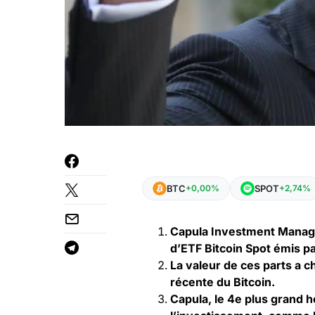
BTC
SPOT
+0,00%
+2,74%
Capula Investment Managem
d’ETF Bitcoin Spot émis pa
La valeur de ces parts a ch
récente du Bitcoin.
Capula, le 4e plus grand h