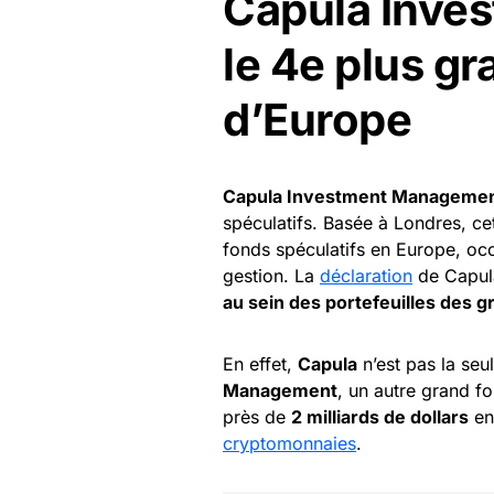
Capula Inve
le 4e plus g
d’Europe
Capula Investment Manageme
spéculatifs. Basée à Londres, ce
fonds spéculatifs en Europe, occ
gestion. La
déclaration
de Capula
au sein des portefeuilles des g
En effet,
Capula
n’est pas la seu
Management
, un autre grand f
près de
2 milliards de dollars
en
cryptomonnaies
.