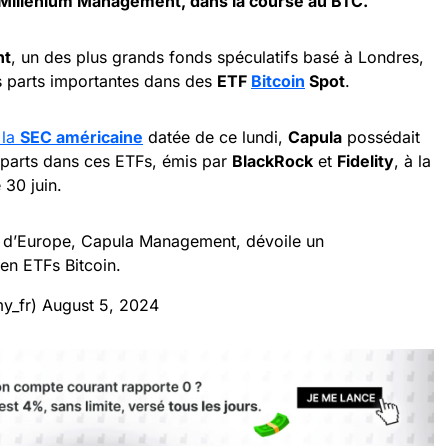
Millenium Management, dans la course au BTC.
nt
, un des plus grands fonds spéculatifs basé à Londres,
s parts importantes dans des
ETF
Bitcoin
Spot
.
 la
SEC américaine
datée de ce lundi,
Capula
possédait
parts dans ces ETFs, émis par
BlackRock
et
Fidelity
, à la
 30 juin.
 d’Europe, Capula Management, dévoile un
en ETFs Bitcoin.
y_fr)
August 5, 2024