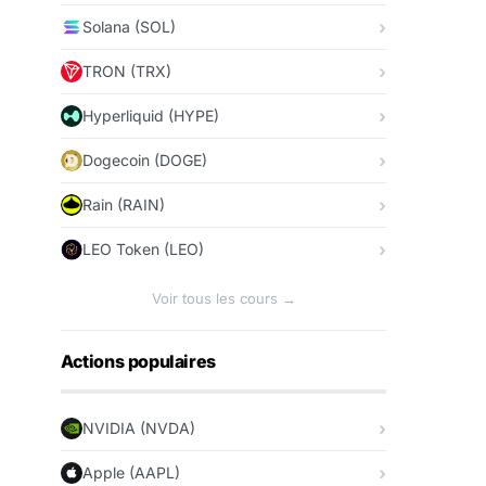
Solana (SOL)
TRON (TRX)
Hyperliquid (HYPE)
Dogecoin (DOGE)
Rain (RAIN)
LEO Token (LEO)
Voir tous les cours →
Actions populaires
NVIDIA (NVDA)
Apple (AAPL)