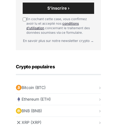
S'inscrire ›
En cochant cette case, vous confirmez
avoir lu et accepté nos
conditions
d'utilisation
concernant le traitement des
données soumises via ce formulaire.
En savoir plus sur notre newsletter crypto →
Crypto populaires
Bitcoin (BTC)
Ethereum (ETH)
BNB (BNB)
XRP (XRP)