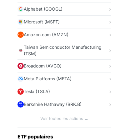
Alphabet (GOOGL)
Microsoft (MSFT)
Amazon.com (AMZN)
Taiwan Semiconductor Manufacturing
(TSM)
Broadcom (AVGO)
Meta Platforms (META)
Tesla (TSLA)
Berkshire Hathaway (BRK.B)
Voir toutes les actions →
ETF populaires