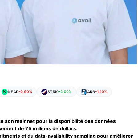
NEAR
STRK
ARB
-0,90%
+2,00%
-1,10%
nce son mainnet pour la disponibilité des données
ement de 75 millions de dollars.
itments et du data-availability sampling pour améliorer