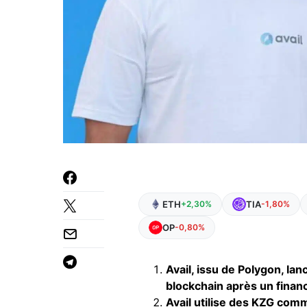
ETH
TIA
+2,30%
-1,80%
OP
-0,80%
Avail, issu de Polygon, la
blockchain après un financ
Avail utilise des KZG comm