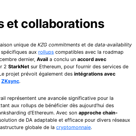
 et collaborations
naison unique de
KZG commitments
et de
data-availability
s spécifiques aux
rollups
compatibles avec la roadmap
cembre dernier,
Avail
a conclu un
accord avec
er 2
StarkNet
sur Ethereum, pour fournir des services de
 Le projet prévoit également des
intégrations avec
t
ZKsync
.
vail représentent une avancée significative pour la
nt aux rollups de bénéficier dès aujourd’hui des
danksharding d’Ethereum. Avec son
approche chain-
 solution de DA adaptable et efficace pour divers réseaux
frastructure globale de la
cryptomonnaie
.