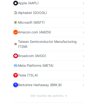
Apple (AAPL)
Alphabet (GOOGL)
Microsoft (MSFT)
Amazon.com (AMZN)
Taiwan Semiconductor Manufacturing
(TSM)
Broadcom (AVGO)
Meta Platforms (META)
Tesla (TSLA)
Berkshire Hathaway (BRK.B)
Voir toutes les actions →