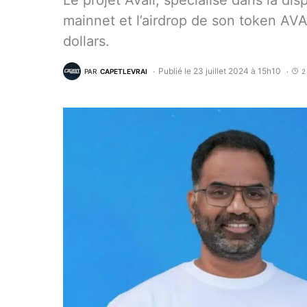
Le projet Avail, spécialisé dans la di
mainnet et l’airdrop de son token AV
dollars.
Publié le 23 juillet 2024 à 15h10
PAR
CAPETLEVRAI
2