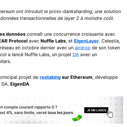
hereum ont introduit le proto-danksharding, une solution
 données transactionnelles de layer 2 à moindre coût.
 des données
connaît une concurrence croissante avec
AR Protocol
avec
Nuffle Labs
, et
EigenLayer
. Celestia,
n réseau en octobre dernier avec un
airdrop
de son token
ol a lancé Nuffle Labs, un projet
DA
avec un
llars.
rincipal projet de
restaking
sur Ethereum
, développe
e DA,
EigenDA
.