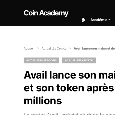
Coin Academy
🏠︎
Académie
Accueil
Actualités Crypto
Avail lance son mainnet de
ACTUALITÉS ALTCOINS
ACTUALITÉS CRYPTO
Avail lance son ma
et son token après
millions