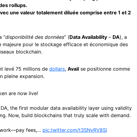
 des rollups.
avec une valeur totalement diluée comprise entre 1 et 2
a “
disponibilité des données
” (
Data Availability
–
DA
), a
e majeure pour le stockage efficace et économique des
éseaux blockchain.
t levé 75 millions de
dollars
,
Avail
se positionne comme
n pleine expansion.
ken are now live!
A, the first modular data availability layer using validity
ing. Now, build blockchains that truly scale with demand.
etwork—pay fees,…
pic.twitter.com/t3SNvRV8Sl