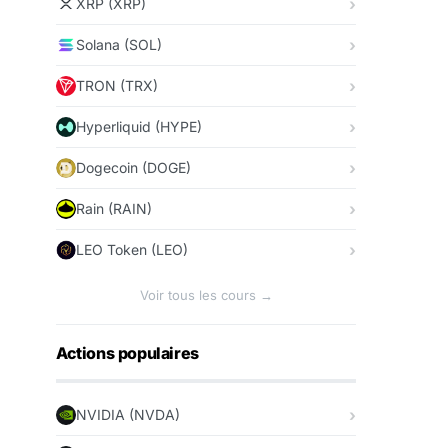
XRP (XRP)
Solana (SOL)
TRON (TRX)
Hyperliquid (HYPE)
Dogecoin (DOGE)
Rain (RAIN)
LEO Token (LEO)
Voir tous les cours →
Actions populaires
NVIDIA (NVDA)