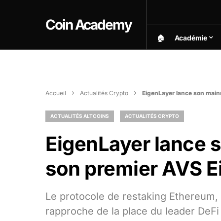
Coin Academy
🏠︎
Académie
Accueil
Actualités Crypto
EigenLayer lance son main
ACTUALITÉS ALTCOINS
ACTUALITÉS CRYPTO
EigenLayer lance s
son premier AVS 
Le protocole de restaking Ethereum, 
rapproche de la place du leader DeFi 