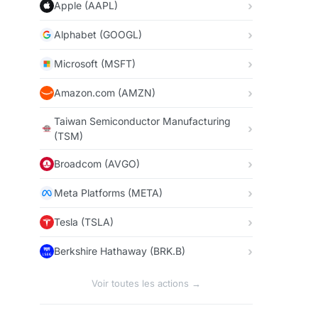
Apple (AAPL)
Alphabet (GOOGL)
Microsoft (MSFT)
Amazon.com (AMZN)
Taiwan Semiconductor Manufacturing
(TSM)
Broadcom (AVGO)
Meta Platforms (META)
Tesla (TSLA)
Berkshire Hathaway (BRK.B)
Voir toutes les actions →