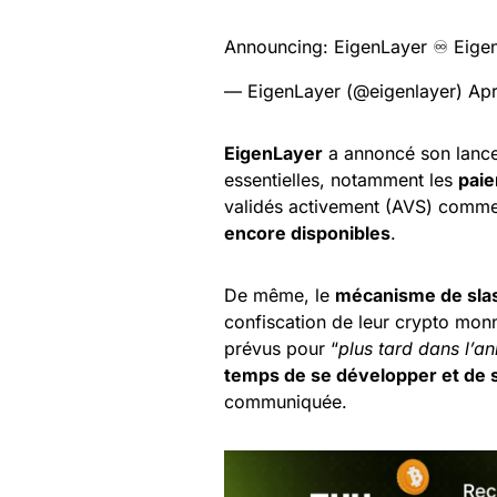
Announcing: EigenLayer ♾ Eig
— EigenLayer (@eigenlayer)
Apr
EigenLayer
a annoncé son lancem
essentielles, notamment les
paie
validés activement (AVS) comme 
encore disponibles
.
De même, le
mécanisme de sla
confiscation de leur crypto mon
prévus pour “
plus tard dans l’a
temps de se développer et de s
communiquée.