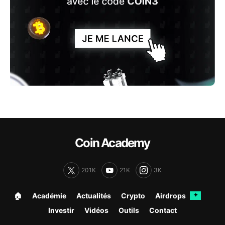
Coin Academy
201K
21K
3K
🏠︎
Académie
Actualités
Crypto
Airdrops
✦
Investir
Vidéos
Outils
Contact