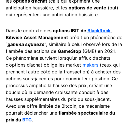
les
options d’achat
(call) qui expriment une
anticipation haussière, et les
options de vente
(put)
qui représentent une anticipation baissière.
Dans le contexte des
options IBIT de
BlackRock
,
Bitwise
Asset
Management
prédit un phénomène de
“
gamma squeeze
“, similaire à celui observé lors de la
flambée des actions de
GameStop
(GME) en 2021.
Ce phénomène survient lorsqu’un afflux d’achats
d’options d’achat oblige les market
makers
(ceux qui
prennent l’autre côté de la transaction) à acheter des
actions sous-jacentes pour couvrir leur position. Ce
processus amplifie la hausse des prix, créant une
boucle où la demande croissante conduit à des
hausses supplémentaires du prix du sous-jacent.
Avec une offre limitée de Bitcoin, ce mécanisme
pourrait déclencher une
flambée spectaculaire du
prix du
BTC
.