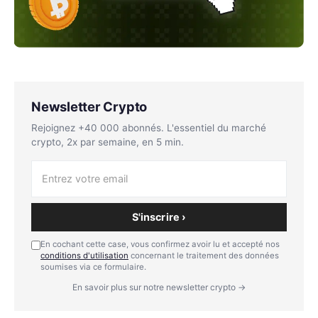
Newsletter Crypto
Rejoignez +40 000 abonnés. L'essentiel du marché
crypto, 2x par semaine, en 5 min.
S'inscrire ›
En cochant cette case, vous confirmez avoir lu et accepté nos
conditions d'utilisation
concernant le traitement des données
soumises via ce formulaire.
En savoir plus sur notre newsletter crypto →