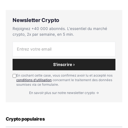
Newsletter Crypto
Rejoignez +40 000 abonnés. L'essentiel du marché
crypto, 2x par semaine, en 5 min.
S'inscrire ›
En cochant cette case, vous confirmez avoir lu et accepté nos
conditions d'utilisation
concernant le traitement des données
soumises via ce formulaire.
En savoir plus sur notre newsletter crypto →
Crypto populaires