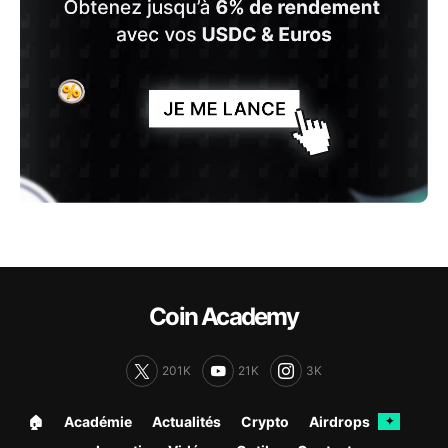
Coin Academy
201K
21K
3K
🏠︎
Académie
Actualités
Crypto
Airdrops
✦