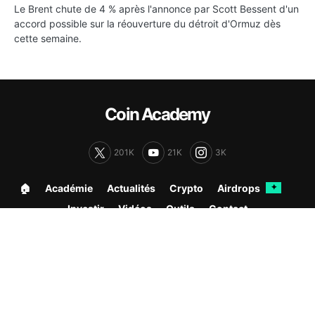
Le Brent chute de 4 % après l'annonce par Scott Bessent d'un
accord possible sur la réouverture du détroit d'Ormuz dès
cette semaine.
Coin Academy
201K
21K
3K
🏠︎
Académie
Actualités
Crypto
Airdrops
✦
Investir
Vidéos
Outils
Contact
Ce site et les informations qui y sont publiées ne constituent en aucun
cas des conseils en investissement ni une incitation quelconque à
acheter ou vendre des instruments financiers.
Les CFD sont des instruments complexes et présentent un risque élevé
de perte rapide en capital en raison de l'effet de levier. Entre 74 et 89 %