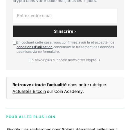
crypto dans votre boîte mail, tous les 2 jours.
S'inscrire ›
En cochant cette case, vous confirmez avoir lu et accepté nos
conditions d'utilisation
concernant le traitement des données
soumises via ce formulaire.
En savoir plus sur notre newsletter crypto →
Retrouvez toute l'actualité
dans notre rubrique
Actualités Bitcoin
sur Coin Academy.
POUR ALLER PLUS LOIN
Google : les recherches pour Solana dépassent celles pour